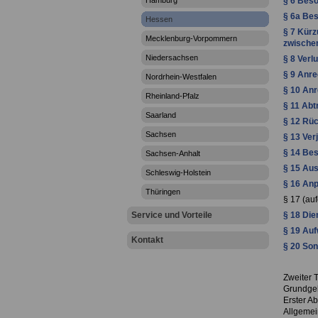
Hamburg
§ 6 Beso
§ 6a Bes
Hessen
§ 7 Kürz
Mecklenburg-Vorpommern
zwischen
Niedersachsen
§ 8 Verl
§ 9 Anre
Nordrhein-Westfalen
§ 10 An
Rheinland-Pfalz
§ 11 Abt
Saarland
§ 12 Rü
Sachsen
§ 13 Ve
§ 14 Bes
Sachsen-Anhalt
§ 15 Aus
Schleswig-Holstein
§ 16 An
Thüringen
§ 17 (au
Service und Vorteile
§ 18 Die
§ 19 Au
Kontakt
§ 20 So
Zweiter T
Grundgeh
Erster Ab
Allgemei