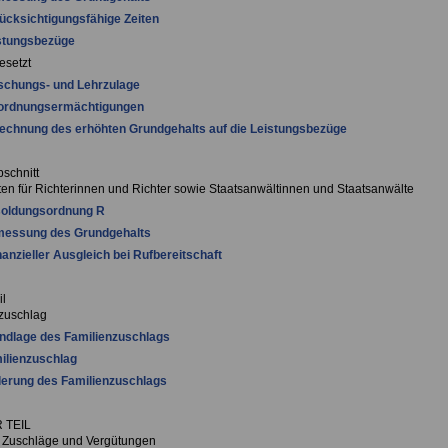
ücksichtigungsfähige Zeiten
istungsbezüge
esetzt
schungs- und Lehrzulage
rordnungsermächtigungen
echnung des erhöhten Grundgehalts auf die Leistungsbezüge
bschnitt
ften für Richterinnen und Richter sowie Staatsanwältinnen und Staatsanwälte
soldungsordnung R
messung des Grundgehalts
nanzieller Ausgleich bei Rufbereitschaft
il
zuschlag
ndlage des Familienzuschlags
ilienzuschlag
erung des Familienzuschlags
 TEIL
 Zuschläge und Vergütungen