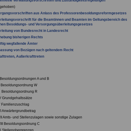
gemeine Verwaltungsvorschriften und Zuständigkeitsregelungen
fgehoben)
ergangsvorschriften aus Anlass des Professorenbesoldungsreformgesetzes
rleitungsvorschrift für die Beamtinnen und Beamten im Geltungsbereich des
hen Besoldungs- und Versorgungsüberleitungsgesetzes
rleitung von Bundesrecht in Landesrecht
hebung bisherigen Rechts
ftig wegfallende Ämter
passung von Bezügen nach geltendem Recht
rafttreten, Außerkrafttreten
 Besoldungsordnungen A und B
I Besoldungsordnung W
I Besoldungsordnung R
V Grundgehaltssätze
 Familienzuschlag
I Anwärtergrundbetrag
II Amts- und Stellenzulagen sowie sonstige Zulagen
III Besoldungsordnung C
X Stellenobergrenzen