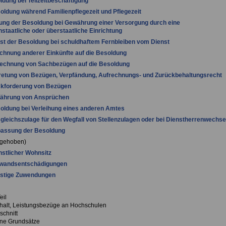
ldung bei Teilzeitbeschäftigung
oldung während Familienpflegezeit und Pflegezeit
ung der Besoldung bei Gewährung einer Versorgung durch eine
staatliche oder überstaatliche Einrichtung
ust der Besoldung bei schuldhaftem Fernbleiben vom Dienst
chnung anderer Einkünfte auf die Besoldung
rechnung von Sachbezügen auf die Besoldung
retung von Bezügen, Verpfändung, Aufrechnungs- und Zurückbehaltungsrecht
ckforderung von Bezügen
rjährung von Ansprüchen
oldung bei Verleihung eines anderen Amtes
gleichszulage für den Wegfall von Stellenzulagen oder bei Dienstherrenwechse
passung der Besoldung
fgehoben)
nstlicher Wohnsitz
fwandsentschädigungen
nstige Zuwendungen
eil
alt, Leistungsbezüge an Hochschulen
schnitt
ne Grundsätze