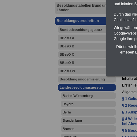
und lokalen S
Besoldungstabellen Bund und
Länder
Durch das Kli
Cookies auf I
Besoldungsvorschriften
Wir gewähren D
Bundesbesoldungsgesetz
Google-Websi
BBesO A
Google ihre 
BBesO B
Dürfen wir I
erheben D
BBesO C
Hessi
vom 27. 
BBesO R
S. 456, 4
BBesO W
Inhaltsü
Besoldungsmodernisierung
Erster Tei
Landesbesoldungsgesetze
Allgemei
Baden-Württemberg
§ 1 Gelt
Bayern
§ 2 Rege
§ 3 Ans
Berlin
§ 4 Weit
Brandenburg
bei Abwa
Bremen
§ 5 Bes