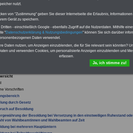
von 12 Monaten bleiben Sie in den
peicher nutzt.
wichtigsten Fragen zum Öffentlichen
Dienst auf dem Laufenden: Sie
cken von "Zustimmung" geben Sie dieser Internetseite die Erlaubnis, Informationen
finden im Portal OnlineService rund
hrem Gerät zu speichern.
10 Bücher und eBooks zum
herunterladen, lesen und
ritten - einschließlich Google - ebenfalls Zugriff auf die Nutzerdaten. Mithilfe eine
ausdrucken.
Mehr Infos
te "
Datenschutzerklärung & Nutzungsbedingungen
" können Sie sich darüber infor
personenbezogenen Daten verwendet.
hre Daten nutzen, um Anzeigen einzublenden, die für Sie relevant sein könnten? U
aten und verwenden Cookies, um personalisierte Anzeigen einzublenden und Me
sches Besoldungsgesetz (HBesG)
erfassen.
Mai 2013, zuletzt geändert durch Artikel 5 des Gesetzes vom 29. Juni 2023 (GVBl.
Ja, ich stimme zu!
71)
bersicht
l
ne Vorschriften
ungsbereich
lung durch Gesetz
pruch auf Besoldung
ergewährung der Besoldung bei Versetzung in den einstweiligen Ruhestand ode
hl von Wahlbeamtinnen und Wahlbeamten auf Zeit
oldung bei mehreren Hauptämtern