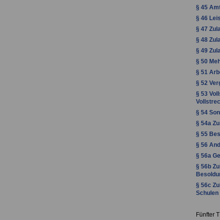
§ 45 Amt
§ 46 Lei
§ 47 Zul
§ 48 Zul
§ 49 Zul
§ 50 Meh
§ 51 Arb
§ 52 Ver
§ 53 Vol
Vollstr
§ 54 Son
§ 54a Zu
§ 55 Bes
§ 56 And
§ 56a Ge
§ 56b Zu
Besoldu
§ 56c Zu
Schulen 
Fünfter T