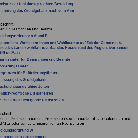
ndsatz der funktionsgerechten Besoldung
stimmung des Grundgehalts nach dem Amt
bschnitt
ften für Beamtinnen und Beamte
soldungsordnungen A und B
ptamtliche Wahlbeamtinnen und Wahlbeamte auf Zeit der Gemeinden,
ise, des Landeswohlfahrtsverbandes Hessen und des Regionalverbandes
rtRheinMain
ngangsämter für Beamtinnen und Beamte
förderungsämter
ergrenzen für Beförderungsämter
messung des Grundgehalts
ücksichtigungsfähige Zeiten
entlich-rechtliche Dienstherren
ht zu berücksichtigende Dienstzeiten
bschnitt
ften für Professorinnen und Professoren sowie hauptberufliche Leiterinnen und
nd Mitglieder von Leitungsgremien an Hochschulen
soldungsordnung W
messung des Grundgehalts