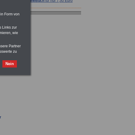
>>>
OnlineBuch
für nur 7,50 Euro
 in Form von
s Links zur
mieren, wie
ACHTUNG
Nebentätigkeitsrecht:
vor Jobaufnahme
schlau machen
nsere Partner
>>>
OnlineBuch
für nur 7,50 Euro
sswerte zu
Nein
Taschenbuch
Beihilferecht:
in Bund und Ländern
>>>für nur
7,50 Euro
ACHTUNG
Tarifrecht für den öffentlichen
r
Dienst: TVöD und TV-L
>>>
OnlineBuch
für nur 7,50 Euro