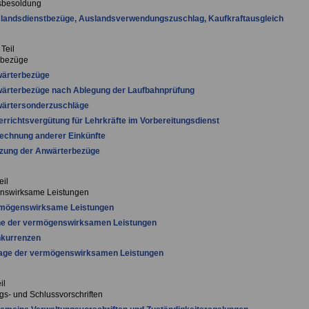
sbesoldung
slandsdienstbezüge, Auslandsverwendungszuschlag, Kaufkraftausgleich
Teil
rbezüge
wärterbezüge
wärterbezüge nach Ablegung der Laufbahnprüfung
wärtersonderzuschläge
errichtsvergütung für Lehrkräfte im Vorbereitungsdienst
echnung anderer Einkünfte
rzung der Anwärterbezüge
eil
nswirksame Leistungen
rmögenswirksame Leistungen
he der vermögenswirksamen Leistungen
nkurrenzen
lage der vermögenswirksamen Leistungen
il
s- und Schlussvorschriften