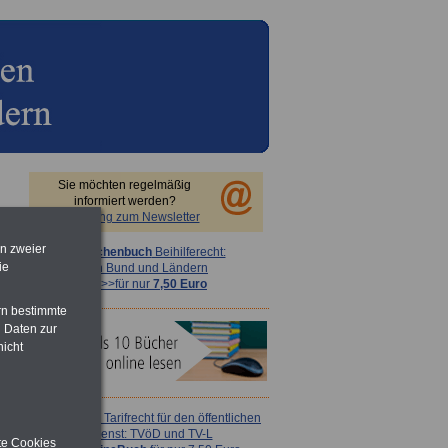
Sie möchten regelmäßig
informiert werden?
Anmeldung zum Newsletter
en zweier
Taschenbuch
Beihilferecht:
ie
in Bund und Ländern
>>>für nur
7,50 Euro
rn bestimmte
 Daten zur
nicht
ACHTUNG
Tarifrecht für den öffentlichen
Dienst: TVöD und TV-L
ite Cookies