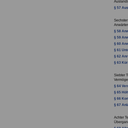
Ausland
§ 57 Au
Sechster 
Anwärte
§ 58 An
§ 59 An
§ 60 An
§ 61 Unt
§ 62 Anr
§ 63 Kü
Siebter T
Vermöge
§ 64 Ve
§ 65 Hö
§ 66 Ko
§ 67 An
Achter Te
Übergang