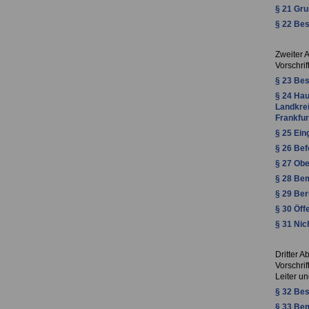
§ 21 Gru
§ 22 Be
Zweiter A
Vorschri
§ 23 Be
§ 24 Hau
Landkre
Frankfu
§ 25 Ei
§ 26 Be
§ 27 Ob
§ 28 Be
§ 29 Ber
§ 30 Öff
§ 31 Nic
Dritter A
Vorschri
Leiter u
§ 32 Be
§ 33 Be