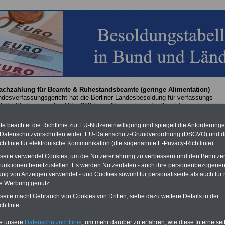
chzahlung für Beamte & Ruhestandsbeamte (geringe Alimentation)
desverfassungsgericht hat die Berliner Landesbesoldung für verfassungs-
rklärt (Berlin muss bis
März 2027 eine Neuregelung der Besoldung
eßen). Auch beim Bund (Beamte & Ruhestandsbeamte) gibt es teilweise
chzahlungen (Medienberichten zufolge liegt diese für
alle (!) Beamte
e beachtet die Richtlinie zur EU-Nutzereinwilligung und spiegelt die Anforderung
n mind. 3.000 und 13.000 Euro, Der INFO-SERVICE gibt hierzu eine
 Datenschutzvorschriften wider: EU-Datenschutz-Grundverordnung (DSGVO) und d
re heraus, die unmittelbar nach dem Beschluss des Gesetzentwurfs der
chtlinie für elektronische Kommunikation (die sogenannte E-Privacy-Richtlinie).
egierung vorgelegt wird (wahrscheinlich im Quartal.2026 >>>
zur
stellung der Broschüre
.
tseite verwendet Cookies, um die Nutzererfahrung zu verbessern und den Benutze
unktionen bereitzustellen. Es werden Nutzerdaten - auch ihre personenbezogenen
ung von Anzeigen verwendet - und Cookies sowohl für personalisierte als auch für 
te Werbung genutzt.
n: Hessisches Besoldungsgesetz (HBesG) - Übersicht
tseite macht Gebrauch von Cookies von Dritten, siehe dazu weitere Details in der
htlinie.
O
nline
S
ervic
e
für 10 Euro
Für nur 10,00 Euro bei einer Laufzeit
te unsere
Datenschutzrichtlinie
, um mehr darüber zu erfahren, wie diese Internetse