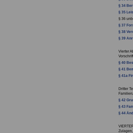
§ 34 Ber
§ 35 Le
§ 36 unb
§ 37 For
§ 38 Ve
§ 39 Anr
Vierter A
Vorschri
§ 40 Be
§ 41 Be
§ 41a Fi
Dritter Te
Familien
§ 42 Gru
§ 43 Fam
§ 44 Änd
VIERTER
Zulagen,