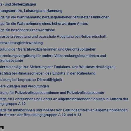
s- und Stellenzulagen
stungsanreize, Leistungsanerkennung
age für die Wahrnehmung herausgehobener befristeter Funktionen
age für die Wahrnehmung eines höherwertigen Amtes
age für besondere Erschwernisse
rarbeitsvergütung und pauschale Abgeltung bei Rufbereitschaft
eitszeitausgleichszahlung
gütung der Gerichtsvollzieherinnen und Gerichtsvollzieher
lstreckungsvergütung für andere Vollstreckungsbeamtinnen und
eckungsbeamte
derzuschläge zur Sicherung der Funktions- und Wettbewerbsfähigkeit
schlag bei Hinausschieben des Eintritts in den Ruhestand
oldung bei begrenzter Dienstfähigkeit
ere Zulagen und Vergütungen
ltung für Polizeivollzugsbeamtinnen und Polizeivollzugsbeamte
lage für Lehrerinnen und Lehrer an allgemeinbildenden Schulen in Ämtern der
ngsgruppe A 12
lage für Inhaberinnen und Inhaber von Leitungsämtern an allgemeinbildenden
in Ämtern der Besoldungsgruppen A 12 und A 13
EIL