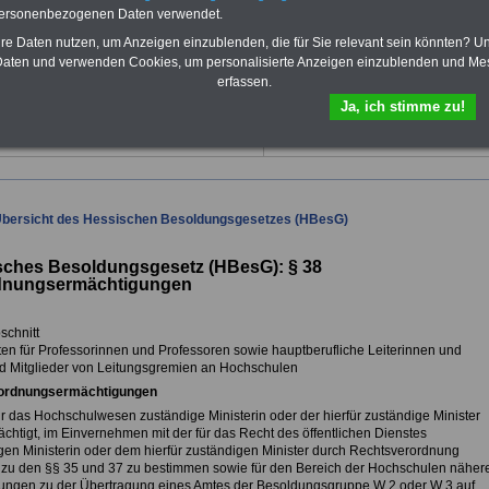
Für nur 10,00 Euro bei einer Laufzeit
personenbezogenen Daten verwendet.
von 12 Monaten bleiben Sie in den
hre Daten nutzen, um Anzeigen einzublenden, die für Sie relevant sein könnten? U
wichtigsten Fragen zum Öffentlichen
Dienst auf dem Laufenden: Sie
aten und verwenden Cookies, um personalisierte Anzeigen einzublenden und Me
finden im Portal OnlineService rund
erfassen.
10 Bücher und eBooks zum
Ja, ich stimme zu!
herunterladen, lesen und
ausdrucken.
Mehr Infos
Übersicht des Hessischen Besoldungsgesetzes (HBesG)
sches Besoldungsgesetz (HBesG): §
38
dnungsermächtigungen
bschnitt
ften für Professorinnen und Professoren sowie hauptberufliche Leiterinnen und
nd Mitglieder von Leitungsgremien an Hochschulen
ordnungsermächtigungen
ür das Hochschulwesen zuständige Ministerin oder der hierfür zuständige Minister
chtigt, im Einvernehmen mit der für das Recht des öffentlichen Dienstes
gen Ministerin oder dem hierfür zuständigen Minister durch Rechtsverordnung
zu den §§ 35 und 37 zu bestimmen sowie für den Bereich der Hochschulen näher
ngen zu der Übertragung eines Amtes der Besoldungsgruppe W 2 oder W 3 auf