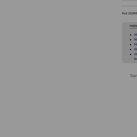
Red 202606
mehr
H
H
H
H
H
b
u
H
H
Star
H
T
H
F
H
G
E
H
s
H
a
H