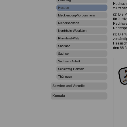
Hamburg
Hochschu
Hessen
zu treffen
(2) Die M
Mecklenburg-Vorpommern
für Justi
Niedersachsen
Rechtsve
Rechtspf
Nordrhein-Westfalen
(3) Die f
Rheinland-Pfalz
zuständi
Hessisch
Saarland
den §§ 35
Sachsen
Sachsen-Anhalt
Schleswig-Holstein
Thüringen
Service und Vorteile
Kontakt