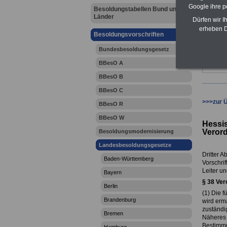
Google ihre 
Besoldungstabellen Bund und
Länder
Dürfen wir I
erheben D
Besoldungsvorschriften
Bundesbesoldungsgesetz
BBesO A
BBesO B
BBesO C
>>>zur 
BBesO R
BBesO W
Hessi
Veror
Besoldungsmodernisierung
Landesbesoldungsgesetze
Dritter A
Baden-Württemberg
Vorschri
Leiter u
Bayern
§
38 Ver
Berlin
(1) Die f
Brandenburg
wird ermä
zuständi
Bremen
Näheres 
Bestimmu