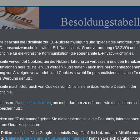
e beachtet die Richtlinie zur EU-Nutzereinwilligung und spiegelt die Anforderung
 Datenschutzvorschriften wider: EU-Datenschutz-Grundverordnung (DSGVO) und d
chtlinie für elektronische Kommunikation (die sogenannte E-Privacy-Richtlinie).
chzahlung für Beamte & Ruhestandsbeamte (geringe Alimentation)
desverfassungsgericht hat die Berliner Landesbesoldung für verfassungs-
tseite verwendet Cookies, um die Nutzererfahrung zu verbessern und den Benutze
rklärt (Berlin muss bis
März 2027 eine Neuregelung der Besoldung
unktionen bereitzustellen. Es werden Nutzerdaten - auch ihre personenbezogenen
eßen). Auch beim Bund (Beamte & Ruhestandsbeamte) gibt es teilweise
ung von Anzeigen verwendet - und Cookies sowohl für personalisierte als auch für 
chzahlungen (Medienberichten zufolge liegt diese für
alle (!) Beamte
te Werbung genutzt.
n mind. 3.000 und 13.000 Euro, Der INFO-SERVICE gibt hierzu eine
re heraus, die unmittelbar nach dem Beschluss des Gesetzentwurfs der
tseite macht Gebrauch von Cookies von Dritten, siehe dazu weitere Details in der
egierung vorgelegt wird (wahrscheinlich im Quartal.2026 >>>
zur
htlinie.
stellung der Broschüre
.
te unsere
Datenschutzrichtlinie
, um mehr darüber zu erfahren, wie diese Internetse
peicher nutzt.
sches Besoldungsgesetz (HBesG): § 38
cken von "Zustimmung" geben Sie dieser Internetseite die Erlaubnis, Informationen
dnungsermächtigungen
hrem Gerät zu speichern.
ritten - einschließlich Google - ebenfalls Zugriff auf die Nutzerdaten. Mithilfe eine
O
nline
S
ervic
e
für 10 Euro
te "
Datenschutzerklärung & Nutzungsbedingungen
" können Sie sich darüber infor