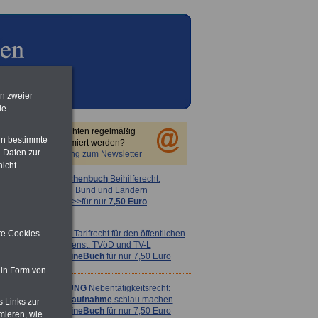
en zweier
ie
Sie möchten regelmäßig
rn bestimmte
informiert werden?
 Daten zur
Anmeldung zum Newsletter
nicht
Taschenbuch
Beihilferecht:
in Bund und Ländern
>>>für nur
7,50 Euro
ite Cookies
ACHTUNG
Tarifrecht für den öffentlichen
Dienst: TVöD und TV-L
>>>
OnlineBuch
für nur 7,50 Euro
 in Form von
ACHTUNG
Nebentätigkeitsrecht:
vor Jobaufnahme
schlau machen
s Links zur
>>>
OnlineBuch
für nur 7,50 Euro
mieren, wie