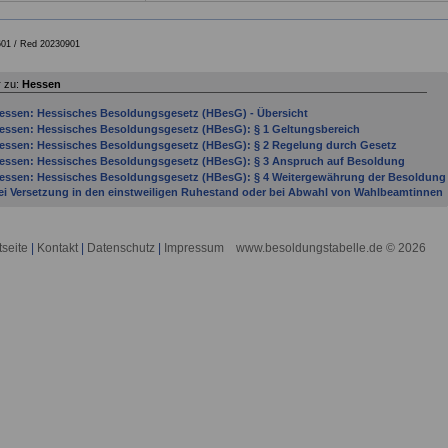
01 /
Red 20230901
 zu:
Hessen
essen: Hessisches Besoldungsgesetz (HBesG) - Übersicht
essen: Hessisches Besoldungsgesetz (HBesG): § 1 Geltungsbereich
essen: Hessisches Besoldungsgesetz (HBesG): § 2 Regelung durch Gesetz
essen: Hessisches Besoldungsgesetz (HBesG): § 3 Anspruch auf Besoldung
essen: Hessisches Besoldungsgesetz (HBesG): § 4 Weitergewährung der Besoldung
ei Versetzung in den einstweiligen Ruhestand oder bei Abwahl von Wahlbeamtinnen
nd Wahlbeamten auf Zeit
essen: Hessisches Besoldungsgesetz (HBesG): § 5 Besoldung bei mehreren
auptämtern
tseite
|
Kontakt
|
Datenschutz
|
Impressum
www.besoldungstabelle.de © 2026
essen: Hessisches Besoldungsgesetz (HBesG): § 6 Besoldung bei
eilzeitbeschäftigung
essen: Hessisches Besoldungsgesetz (HBesG): § 6a Besoldung während
amilienpflegezeit und Pflegezeit
essen: Hessisches Besoldungsgesetz (HBesG): § 7 Kürzung der Besoldung bei
ewährung einer Versorgung durch eine zwischenstaatliche oder überstaatliche
inrichtung
essen: Hessisches Besoldungsgesetz (HBesG): § 8 Verlust der Besoldung bei
chuldhaftem Fernbleiben vom Dienst
essen: Hessisches Besoldungsgesetz (HBesG): § 9 Anrechnung anderer Einkünfte
uf die Besoldung
essen: Hessisches Besoldungsgesetz (HBesG): § 11 Abtretung von Bezügen,