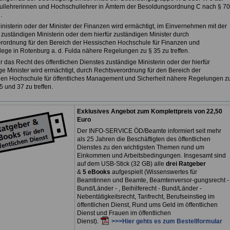
llehrerinnen und Hochschullehrer in Ämtern der Besoldungsordnung C nach § 70
.
inisterin oder der Minister der Finanzen wird ermächtigt, im Einvernehmen mit der
z zuständigen Ministerin oder dem hierfür zuständigen Minister durch
rordnung für den Bereich der Hessischen Hochschule für Finanzen und
lege in Rotenburg a. d. Fulda nähere Regelungen zu § 35 zu treffen.
ür das Recht des öffentlichen Dienstes zuständige Ministerin oder der hierfür
ge Minister wird ermächtigt, durch Rechtsverordnung für den Bereich der
en Hochschule für öffentliches Management und Sicherheit nähere Regelungen z
 und 37 zu treffen.
Exklusives Angebot zum Komplettpreis von 22,50
Euro
Der INFO-SERVICE ÖD/Beamte informiert seit mehr
als 25 Jahren die Beschäftigten des öffentlichen
Dienstes zu den wichtigsten Themen rund um
Einkommen und Arbeitsbedingungen. Insgesamt sind
auf dem USB-Stick (32 GB) alle
drei Ratgeber
&
5 eBooks
aufgespielt (Wissenswertes für
Beamtinnen und Beamte, Beamtenversor-gungsrecht -
Bund/Länder - , Beihilferecht - Bund/Länder -
Nebentätigkeitsrecht, Tarifrecht, Berufseinstieg im
öffentlichen Dienst, Rund ums Geld im öffentlichen
Dienst und Frauen im öffentlichen
Dienst).
>>>Hier gehts es zum Bestellformular