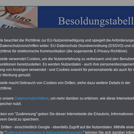
e beachtet die Richtlinie zur EU-Nutzereinwilligung und spiegelt die Anforderung
 Datenschutzvorschriften wider: EU-Datenschutz-Grundverordnung (DSGVO) und d
chtlinie für elektronische Kommunikation (die sogenannte E-Privacy-Richtlinie).
chzahlung für Beamte & Ruhestandsbeamte (geringe Alimentation)
desverfassungsgericht hat die Berliner Landesbesoldung für verfassungs-
tseite verwendet Cookies, um die Nutzererfahrung zu verbessern und den Benutze
rklärt (Berlin muss bis
März 2027 eine Neuregelung der Besoldung
unktionen bereitzustellen. Es werden Nutzerdaten - auch ihre personenbezogenen
eßen). Auch beim Bund (Beamte & Ruhestandsbeamte) gibt es teilweise
ung von Anzeigen verwendet - und Cookies sowohl für personalisierte als auch für 
chzahlungen (Medienberichten zufolge liegt diese für
alle (!) Beamte
te Werbung genutzt.
n mind. 3.000 und 13.000 Euro, Der INFO-SERVICE gibt hierzu eine
re heraus, die unmittelbar nach dem Beschluss des Gesetzentwurfs der
tseite macht Gebrauch von Cookies von Dritten, siehe dazu weitere Details in der
egierung vorgelegt wird (wahrscheinlich im Quartal.2026 >>>
zur
htlinie.
stellung der Broschüre
.
te unsere
Datenschutzrichtlinie
, um mehr darüber zu erfahren, wie diese Internetse
peicher nutzt.
sches Besoldungsgesetz (HBesG): § 55 Besoldung bei
cken von "Zustimmung" geben Sie dieser Internetseite die Erlaubnis, Informationen
zter Dienstfähigkeit
hrem Gerät zu speichern.
ritten - einschließlich Google - ebenfalls Zugriff auf die Nutzerdaten. Mithilfe eine
O
nline
S
ervic
e
für 10 Euro
te "
Datenschutzerklärung & Nutzungsbedingungen
" können Sie sich darüber infor