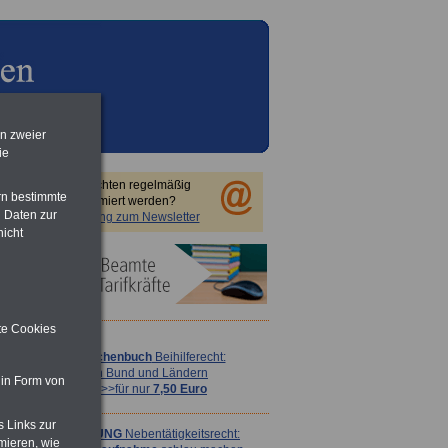
en zweier
ie
Sie möchten regelmäßig
rn bestimmte
informiert werden?
 Daten zur
Anmeldung zum Newsletter
nicht
ite Cookies
Taschenbuch
Beihilferecht:
in Bund und Ländern
 in Form von
>>>für nur
7,50 Euro
s Links zur
ACHTUNG
Nebentätigkeitsrecht:
mieren, wie