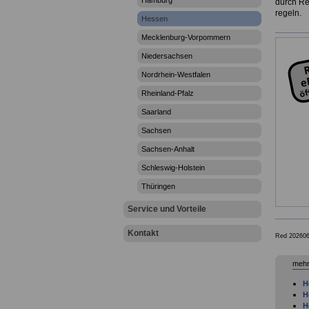
Hamburg
durch Re
regeln.
Hessen
Mecklenburg-Vorpommern
Niedersachsen
Nordrhein-Westfalen
Rheinland-Pfalz
Saarland
Sachsen
Sachsen-Anhalt
Schleswig-Holstein
Thüringen
Service und Vorteile
Kontakt
Red 202606
mehr
H
H
H