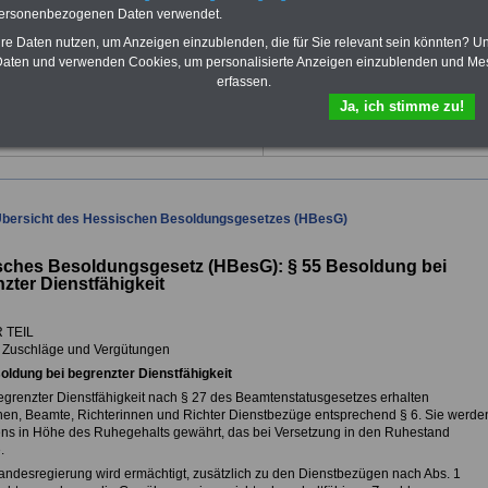
Für nur 10,00 Euro bei einer Laufzeit
personenbezogenen Daten verwendet.
von 12 Monaten bleiben Sie in den
hre Daten nutzen, um Anzeigen einzublenden, die für Sie relevant sein könnten? U
wichtigsten Fragen zum Öffentlichen
Dienst auf dem Laufenden: Sie
aten und verwenden Cookies, um personalisierte Anzeigen einzublenden und Me
finden im Portal OnlineService rund
erfassen.
10 Bücher und eBooks zum
Ja, ich stimme zu!
herunterladen, lesen und
ausdrucken.
Mehr Infos
Übersicht des Hessischen Besoldungsgesetzes (HBesG)
sches Besoldungsgesetz (HBesG): §
55 Besoldung bei
zter Dienstfähigkeit
 TEIL
 Zuschläge und Vergütungen
oldung bei begrenzter Dienstfähigkeit
begrenzter Dienstfähigkeit nach § 27 des Beamtenstatusgesetzes erhalten
en, Beamte, Richterinnen und Richter Dienstbezüge entsprechend § 6. Sie werde
ns in Höhe des Ruhegehalts gewährt, das bei Versetzung in den Ruhestand
.
Landesregierung wird ermächtigt, zusätzlich zu den Dienstbezügen nach Abs. 1