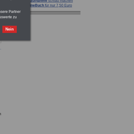
vor Jobaufnahme
schlau machen
>>>
OnlineBuch
für nur 7,50 Euro
nsere Partner
sswerte zu
Nein
ACHTUNG
Tarifrecht für den öffentlichen
Dienst: TVöD und TV-L
>>>
OnlineBuch
für nur 7,50 Euro
Taschenbuch
Beihilferecht:
in Bund und Ländern
>>>für nur
7,50 Euro
ACHTUNG
Nebentätigkeitsrecht:
n
vor Jobaufnahme
schlau machen
>>>
OnlineBuch
für nur 7,50 Euro