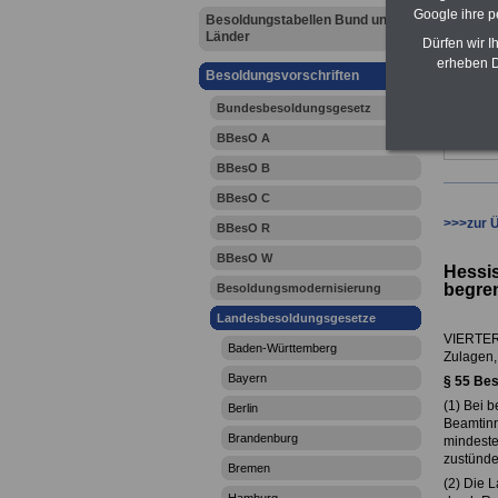
Google ihre 
Besoldungstabellen Bund und
Länder
Dürfen wir I
erheben D
Besoldungsvorschriften
Bundesbesoldungsgesetz
BBesO A
BBesO B
BBesO C
>>>zur 
BBesO R
BBesO W
Hessi
begren
Besoldungsmodernisierung
Landesbesoldungsgesetze
VIERTER
Baden-Württemberg
Zulagen,
Bayern
§
55 Bes
(1) Bei 
Berlin
Beamtinn
Brandenburg
mindeste
zustünde
Bremen
(2) Die 