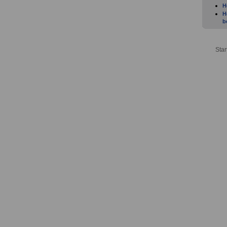
H
H
b
u
H
H
Star
H
T
H
F
H
G
E
H
s
H
a
H
V
H
H
H
a
H
W
H
H
H