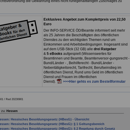
chtsverordnung die Gewährung eines nicht ruhegehaltfähigen Zuschlages zu
Exklusives Angebot zum Komplettpreis von 22,50
Euro
Der INFO-SERVICE ÖD/Beamte informiert seit mehr
als 25 Jahren die Beschäftigten des öffentlichen
Dienstes zu den wichtigsten Themen rund um
Einkommen und Arbeitsbedingungen. Insgesamt sind
auf dem USB-Stick (32 GB) alle
drei Ratgeber
&
5 eBooks
aufgespielt (Wissenswertes für
Beamtinnen und Beamte, Beamtenversor-gungsrecht -
Bund/Länder - , Beihilferecht - Bund/Länder -
Nebentätigkeitsrecht, Tarifrecht, Berufseinstieg im
öffentlichen Dienst, Rund ums Geld im öffentlichen
Dienst und Frauen im öffentlichen
Dienst).
>>>Hier gehts es zum Bestellformular
01 /
Red 20230901
 zu:
Hessen
essen: Hessisches Besoldungsgesetz (HBesG) - Übersicht
essen: Hessisches Besoldungsgesetz (HBesG): § 1 Geltungsbereich
essen: Hessisches Besoldungsgesetz (HBesG): § 2 Regelung durch Gesetz