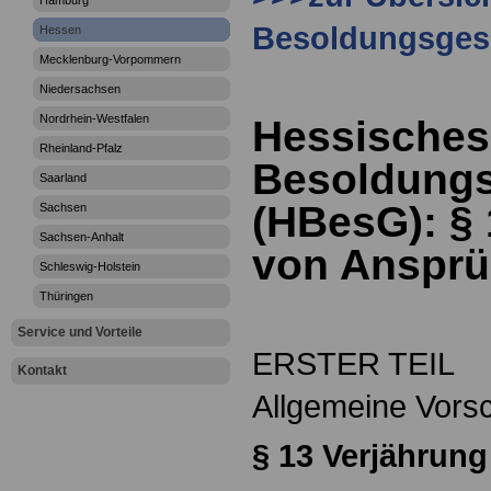
Hamburg
Besoldungsges
Hessen
Mecklenburg-Vorpommern
Niedersachsen
Nordrhein-Westfalen
Hessisches
Rheinland-Pfalz
Besoldungs
Saarland
(HBesG): §
Sachsen
Sachsen-Anhalt
von Anspr
Schleswig-Holstein
Thüringen
Service und Vorteile
ERSTER TEIL
Kontakt
Allgemeine Vorsc
§
13 Verjährun