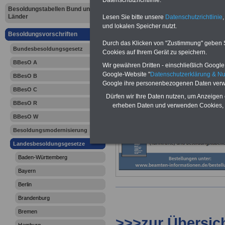
Hessen: He
Besoldungstabellen Bund und
Länder
Lesen Sie bitte unsere
Datenschutzrichtlinie
,
Besoldungs
und lokalen Speicher nutzt.
Besoldungsvorschriften
Durch das Klicken von "Zustimmung" geben Sie
(HBesG): § 
Bundesbesoldungsgesetz
Cookies auf Ihrem Gerät zu speichern.
BBesO A
von Anspr
Wir gewähren Dritten - einschließlich Google -
Google-Website "
Datenschutzerklärung & N
BBesO B
Google ihre personenbezogenen Daten verw
BBesO C
Dürfen wir Ihre Daten nutzen, um Anzeigen 
BBesO R
erheben Daten und verwenden Cookies, 
BBesO W
Besoldungsmodernisierung
Landesbesoldungsgesetze
Baden-Württemberg
Bayern
Berlin
Brandenburg
Bremen
>>>zur Übersic