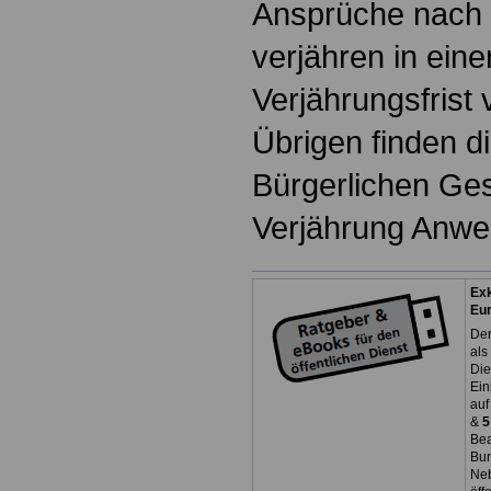
Ansprüche nach
verjähren in ein
Verjährungsfrist 
Übrigen finden d
Bürgerlichen Ge
Verjährung Anwe
Exk
Eu
Der
als
Die
Ein
auf
&
5
Bea
Bun
Neb