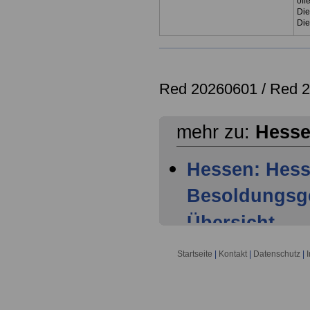
öff
Die
Die
Red 20260601 /
Red 
mehr zu:
Hess
Hessen: Hess
Besoldungsge
Übersicht
Hessen: Hess
Startseite
|
Kontakt
|
Datenschutz
|
Besoldungsge
Geltungsbere