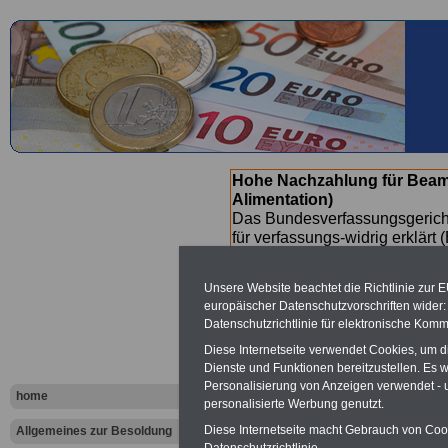
Hohe Nachzahlung für Beam
Alimentation)
Das Bundesverfassungsgericht
für verfassungs-widrig erklärt 
Neuregelung der Besoldung b
(Beamte & Ruhestandsbeamte) 
Unsere Website beachtet die Richtlinie zur 
Nachzahlungen (Medienberichte
europäischer Datenschutzvorschriften wide
Beamte
zwischen mind. 3.000
Datenschutzrichtlinie für elektronische Komm
SERVICE gibt hierzu eine Bros
Diese Internetseite verwendet Cookies, um 
dem Beschluss des Gesetzentw
Dienste und Funktionen bereitzustellen. Es
wird (wahrscheinlich im Quart
Personalisierung von Anzeigen verwendet - un
Broschüre
.
home
personalisierte Werbung genutzt.
Diese Internetseite macht Gebrauch von Cooki
Allgemeines zur Besoldung
Datenschutzrichtlinie.