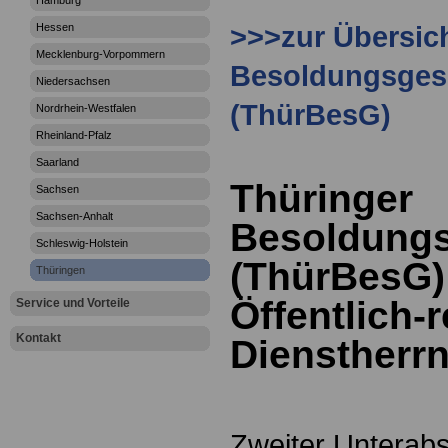
Hamburg
>>>zur Übersic
Hessen
Mecklenburg-Vorpommern
Besoldungsges
Niedersachsen
(ThürBesG)
Nordrhein-Westfalen
Rheinland-Pfalz
Saarland
Thüringer
Sachsen
Sachsen-Anhalt
Besoldungs
Schleswig-Holstein
(ThürBesG):
Thüringen
Öffentlich-
Service und Vorteile
Kontakt
Dienstherr
Zweiter Unterabs