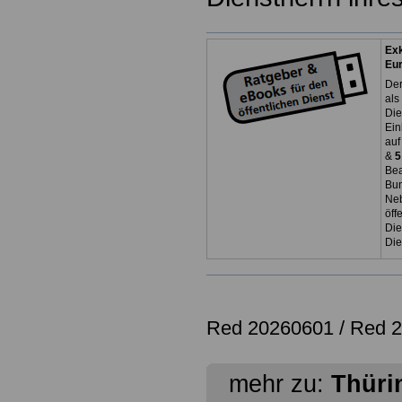
Exk
Eu
Der
als
Die
Ein
auf
&
5
Bea
Bun
Neb
öff
Die
Die
Red 20260601 /
Red 
mehr zu:
Thüri