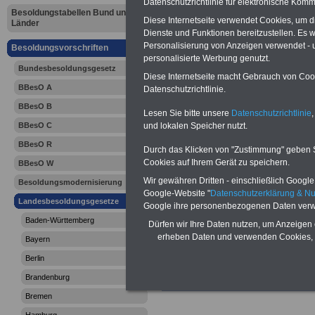
Datenschutzrichtlinie für elektronische Komm
Thüringen:
Besoldungstabellen Bund und
Diese Internetseite verwendet Cookies, um 
Länder
Dienste und Funktionen bereitzustellen. Es
Besoldungs
Personalisierung von Anzeigen verwendet - un
Besoldungsvorschriften
personalisierte Werbung genutzt.
(ThürBesG):
Bundesbesoldungsgesetz
Diese Internetseite macht Gebrauch von Cooki
BBesO A
Datenschutzrichtlinie.
Öffentlich-
BBesO B
Lesen Sie bitte unsere
Datenschutzrichtlinie
,
Dienstherr
BBesO C
und lokalen Speicher nutzt.
BBesO R
Durch das Klicken von "Zustimmung" geben Sie
Cookies auf Ihrem Gerät zu speichern.
BBesO W
Wir gewähren Dritten - einschließlich Google -
Besoldungsmodernisierung
Google-Website "
Datenschutzerklärung & N
Landesbesoldungsgesetze
Google ihre personenbezogenen Daten verw
Baden-Württemberg
Dürfen wir Ihre Daten nutzen, um Anzeigen 
erheben Daten und verwenden Cookies, 
Bayern
Berlin
Brandenburg
Bremen