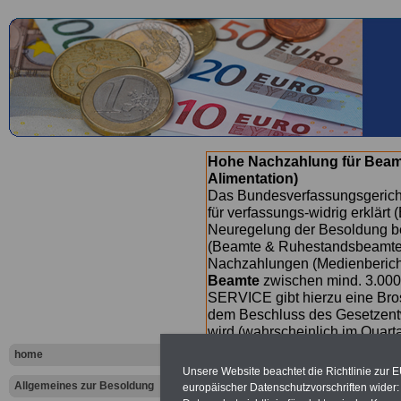
Hohe Nachzahlung für Beam
Alimentation)
Das Bundesverfassungsgericht
für verfassungs-widrig erklärt 
Neuregelung der Besoldung b
(Beamte & Ruhestandsbeamte) 
Nachzahlungen (Medienberichte
Beamte
zwischen mind. 3.000
SERVICE gibt hierzu eine Bros
dem Beschluss des Gesetzentw
wird (wahrscheinlich im Quart
Broschüre
.
home
Unsere Website beachtet die Richtlinie zur 
Allgemeines zur Besoldung
europäischer Datenschutzvorschriften wide