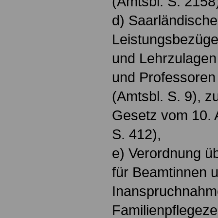
(Amtsbl. S. 2158
d) Saarländisch
Leistungsbezüge
und Lehrzulagen 
und Professoren
(Amtsbl. S. 9), z
Gesetz vom 10. A
S. 412),
e) Verordnung ü
für Beamtinnen 
Inanspruchnahm
Familienpflegezei