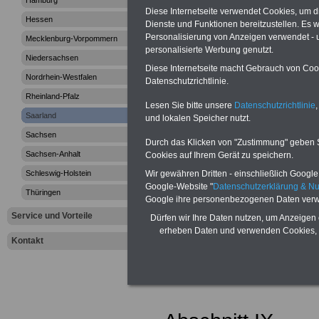
Hamburg
Diese Internetseite verwendet Cookies, um 
>>>zur Übersic
Hessen
Dienste und Funktionen bereitzustellen. Es
Personalisierung von Anzeigen verwendet - un
Mecklenburg-Vorpommern
Saarländischen
personalisierte Werbung genutzt.
Niedersachsen
Diese Internetseite macht Gebrauch von Cooki
Besoldungsges
Nordrhein-Westfalen
Datenschutzrichtlinie.
Rheinland-Pfalz
Lesen Sie bitte unsere
Datenschutzrichtlinie
,
Saarland
und lokalen Speicher nutzt.
Sachsen
Saarländis
Durch das Klicken von "Zustimmung" geben Sie
Sachsen-Anhalt
Cookies auf Ihrem Gerät zu speichern.
Besoldungs
Wir gewähren Dritten - einschließlich Google -
Schleswig-Holstein
Google-Website "
Datenschutzerklärung & N
(SBesG): §
Thüringen
Google ihre personenbezogenen Daten verw
Service und Vorteile
Dürfen wir Ihre Daten nutzen, um Anzeigen 
Weitergelt
erheben Daten und verwenden Cookies, 
Kontakt
Vorschrifte