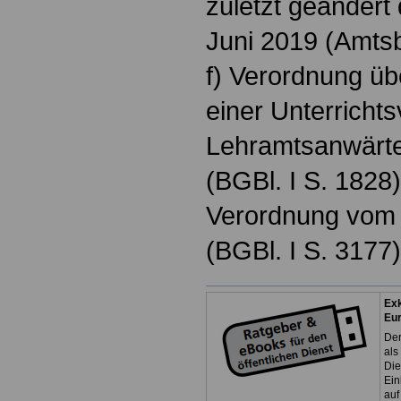
zuletzt geändert
Juni 2019 (Amtsbl
f) Verordnung ü
einer Unterrichts
Lehramtsanwärte
(BGBl. I S. 1828
Verordnung vom 
(BGBl. I S. 3177)
Exk
Eu
Der
als
Die
Ein
auf