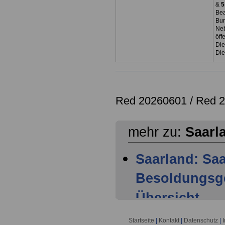
&
5
Bea
Bun
Neb
öff
Die
Die
Red 20260601 /
Red 
mehr zu:
Saarl
Saarland: Sa
Besoldungsge
Übersicht -
Saarland: Sa
Startseite
|
Kontakt
|
Datenschutz
|