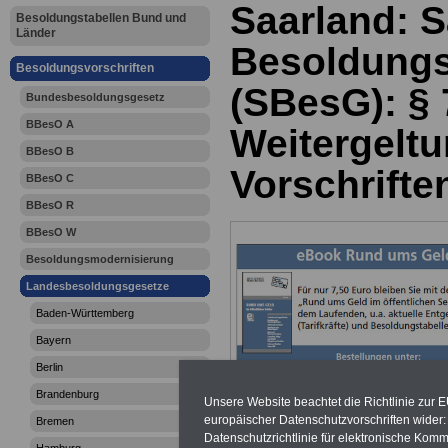
Saarland: 
Besoldungstabellen Bund und
Länder
Besoldungs
Besoldungsvorschriften
(SBesG): § 
Bundesbesoldungsgesetz
BBesO A
Weitergelt
BBesO B
Vorschrifte
BBesO C
BBesO R
BBesO W
Besoldungsmodernisierung
Landesbesoldungsgesetze
Baden-Württemberg
Bayern
Berlin
Brandenburg
Unsere Website beachtet die Richtlinie zur 
europäischer Datenschutzvorschriften wide
Bremen
Datenschutzrichtlinie für elektronische Komm