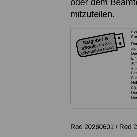
oder dem Beamten
mitzuteilen.
Exk
Eu
Der
als
Die
Ein
auf
&
5
Bea
Bun
Neb
öff
Die
Die
Red 20260601 /
Red 