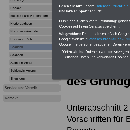
Hamburg
Lesen Sie bitte unsere
Datenschutzrichtlinie
,
Saarländischen
Hessen
und lokalen Speicher nutzt.
Mecklenburg-Vorpommern
Besoldungsges
Durch das Klicken von "Zustimmung" geben Sie
Niedersachsen
Cookies auf Ihrem Gerät zu speichern.
Nordrhein-Westfalen
Wir gewähren Dritten - einschließlich Google -
Google-Website "
Datenschutzerklärung & N
Rheinland-Pfalz
Saarländis
Google ihre personenbezogenen Daten verw
Saarland
Dürfen wir Ihre Daten nutzen, um Anzeigen 
Besoldungs
Sachsen
erheben Daten und verwenden Cookies, 
Sachsen-Anhalt
(SBesG): §
Schleswig-Holstein
des Grundg
Thüringen
Service und Vorteile
Kontakt
Unterabschnitt 2
Vorschriften für