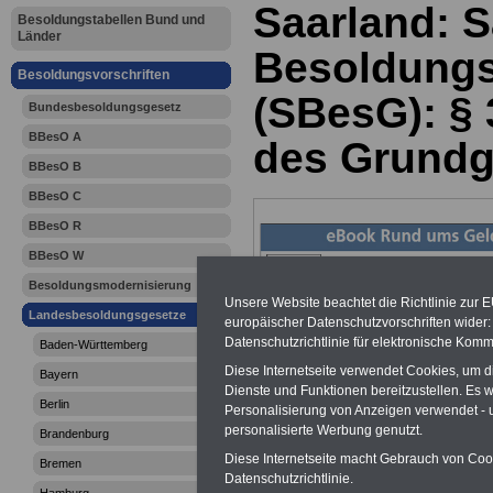
Saarland: 
Besoldungstabellen Bund und
Länder
Besoldungs
Besoldungsvorschriften
(SBesG): §
Bundesbesoldungsgesetz
BBesO A
des Grundg
BBesO B
BBesO C
BBesO R
BBesO W
Besoldungsmodernisierung
Unsere Website beachtet die Richtlinie zur 
Landesbesoldungsgesetze
europäischer Datenschutzvorschriften wide
Datenschutzrichtlinie für elektronische Komm
Baden-Württemberg
Diese Internetseite verwendet Cookies, um 
Bayern
Dienste und Funktionen bereitzustellen. Es
Berlin
Personalisierung von Anzeigen verwendet - un
personalisierte Werbung genutzt.
Brandenburg
Diese Internetseite macht Gebrauch von Cooki
Bremen
>>>zur Übersic
Datenschutzrichtlinie.