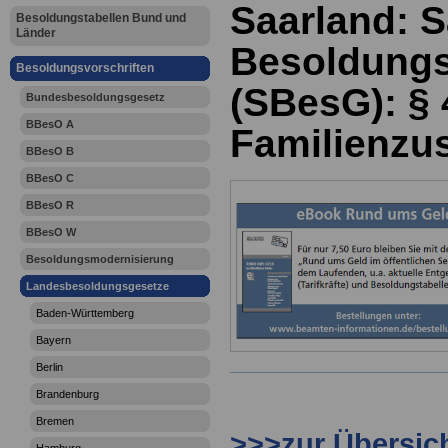
Saarland: 
Besoldungstabellen Bund und
Länder
Besoldungs
Besoldungsvorschriften
(SBesG): § 
Bundesbesoldungsgesetz
BBesO A
Familienzu
BBesO B
BBesO C
BBesO R
BBesO W
Besoldungsmodernisierung
Landesbesoldungsgesetze
Baden-Württemberg
Bayern
Berlin
Brandenburg
Bremen
>>>zur Übersic