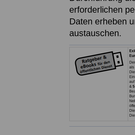
erforderlichen 
Daten erheben u
austauschen.
Exk
Eu
Der
als
Die
Ein
auf
&
5
Bea
Bun
Neb
öff
Die
Die