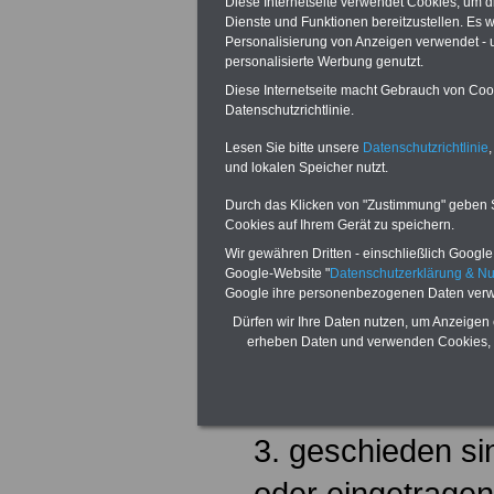
§
41 Stufen des
Diese Internetseite verwendet Cookies, um 
Dienste und Funktionen bereitzustellen. Es
Personalisierung von Anzeigen verwendet - un
(1) Zur Stufe 1 
personalisierte Werbung genutzt.
Beamte, Richteri
Diese Internetseite macht Gebrauch von Cooki
Datenschutzrichtlinie.
1. verheiratet sin
Lesen Sie bitte unsere
Datenschutzrichtlinie
,
und lokalen Speicher nutzt.
eingetragenen L
Durch das Klicken von "Zustimmung" geben Sie
Cookies auf Ihrem Gerät zu speichern.
leben,
Wir gewähren Dritten - einschließlich Google -
2. verwitwet sin
Google-Website "
Datenschutzerklärung & N
Google ihre personenbezogenen Daten verw
eingetragene Le
Dürfen wir Ihre Daten nutzen, um Anzeigen 
erheben Daten und verwenden Cookies, 
eingetragener L
verstorben ist,
3. geschieden si
oder eingetrage