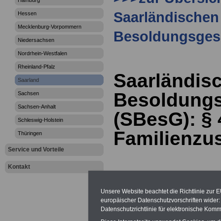
Hamburg
Saarländischen
Hessen
Mecklenburg-Vorpommern
Besoldungsges
Niedersachsen
Nordrhein-Westfalen
Rheinland-Pfalz
Saarländis
Saarland
Besoldungs
Sachsen
Sachsen-Anhalt
(SBesG): §
Schleswig-Holstein
Familienzu
Thüringen
Service und Vorteile
Kontakt
Abschnitt III
Unsere Website beachtet die Richtlinie zur 
Familienzuschla
europäischer Datenschutzvorschriften wide
Datenschutzrichtlinie für elektronische Komm