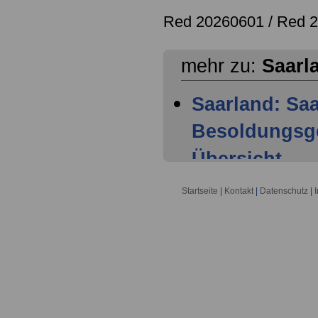
Red 20260601 /
Red 
mehr zu:
Saarl
Saarland: Sa
Besoldungsge
Übersicht -
Saarland: Sa
Startseite
|
Kontakt
|
Datenschutz
|
Besoldungsge
Geltungsbere
Saarland: Sa
Besoldungsge