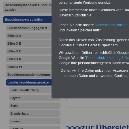
Saarland: 
personalisierte Werbung genutzt.
Besoldungstabellen Bund und
Länder
Diese Internetseite macht Gebrauch von Cooki
Besoldungs
Datenschutzrichtlinie.
Besoldungsvorschriften
Lesen Sie bitte unsere
Datenschutzrichtlinie
,
(SBesG): § 
Bundesbesoldungsgesetz
und lokalen Speicher nutzt.
BBesO A
Zuwendung
Durch das Klicken von "Zustimmung" geben Sie
BBesO B
Cookies auf Ihrem Gerät zu speichern.
BBesO C
Wir gewähren Dritten - einschließlich Google -
Google-Website "
Datenschutzerklärung & N
BBesO R
Google ihre personenbezogenen Daten verw
BBesO W
Dürfen wir Ihre Daten nutzen, um Anzeigen 
Besoldungsmodernisierung
erheben Daten und verwenden Cookies, 
Landesbesoldungsgesetze
Baden-Württemberg
Bayern
Berlin
Brandenburg
Bremen
>>>zur Übersic