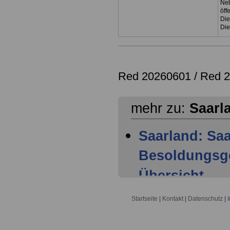
Neb
öff
Die
Die
Red 20260601 /
Red 
mehr zu:
Saarl
Saarland: Sa
Besoldungsge
Übersicht -
Saarland: Sa
Startseite
|
Kontakt
|
Datenschutz
|
Besoldungsge