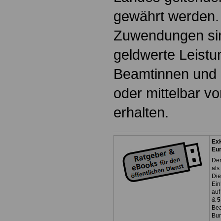
gewährt werden.
Zuwendungen si
geldwerte Leistu
Beamtinnen und 
oder mittelbar v
erhalten.
Exk
Eu
Der
als
Die
Ein
auf
&
5
Bea
Bun