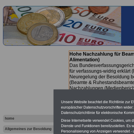
Hohe Nachzahlung für Beam
Alimentation)
Das Bundesverfassungsgericht
für verfassungs-widrig erklärt 
Neuregelung der Besoldung b
(Beamte & Ruhestandsbeamte) 
Nachzahlungen (Medienberichte
Beamte
zwischen mind. 3.000
SERVICE gibt hierzu eine Bros
Unsere Website beachtet die Richtlinie zur 
dem Beschluss des Gesetzentw
europäischer Datenschutzvorschriften wide
wird (wahrscheinlich im Quart
Datenschutzrichtlinie für elektronische Komm
Broschüre
.
home
Diese Internetseite verwendet Cookies, um 
Dienste und Funktionen bereitzustellen. Es
Allgemeines zur Besoldung
Personalisierung von Anzeigen verwendet - un