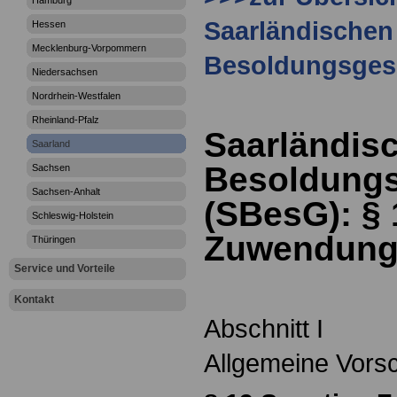
Hamburg
Saarländischen
Hessen
Mecklenburg-Vorpommern
Besoldungsges
Niedersachsen
Nordrhein-Westfalen
Rheinland-Pfalz
Saarländis
Saarland
Besoldungs
Sachsen
Sachsen-Anhalt
(SBesG): §
Schleswig-Holstein
Zuwendung
Thüringen
Service und Vorteile
Kontakt
Abschnitt I
Allgemeine Vorsc