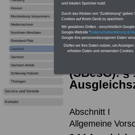
Hamburg
und lokalen Speicher nutzt.
Saarländischen
Hessen
Durch das Klicken von "Zustimmung" geben Sie
Mecklenburg-Vorpommern
Cookies auf Ihrem Gerät zu speichern.
Besoldungsges
Niedersachsen
Wir gewähren Dritten - einschließlich Google -
Google-Website "
Datenschutzerklärung & N
Nordrhein-Westfalen
Google ihre personenbezogenen Daten verw
Rheinland-Pfalz
Saarländis
Dürfen wir Ihre Daten nutzen, um Anzeigen 
Saarland
erheben Daten und verwenden Cookies, 
Besoldungs
Sachsen
Sachsen-Anhalt
(SBesG): §
Schleswig-Holstein
Ausgleichs
Thüringen
Service und Vorteile
Kontakt
Abschnitt I
Allgemeine Vorsc