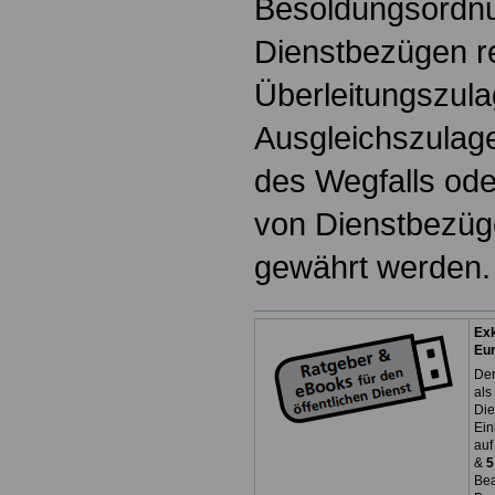
Besoldungsordnu
Dienstbezügen r
Überleitungszul
Ausgleichszulag
des Wegfalls od
von Dienstbezüg
gewährt werden.
Exk
Eu
Der
als
Die
Ein
auf
&
5
Bea