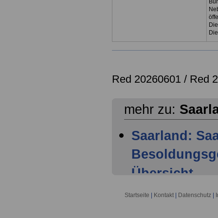
Bun
Neb
öff
Die
Die
Red 20260601 /
Red 
mehr zu:
Saarl
Saarland: Sa
Besoldungsge
Übersicht -
Saarland: Sa
Startseite
|
Kontakt
|
Datenschutz
|
Besoldungsge