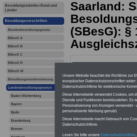
Saarland: 
Besoldungstabellen Bund und
Länder
Besoldungs
Besoldungsvorschriften
(SBesG): § 
Bundesbesoldungsgesetz
BBesO A
Ausgleichs
BBesO B
BBesO C
BBesO R
BBesO W
Unsere Website beachtet die Richtlinie zur 
Besoldungsmodernisierung
europäischer Datenschutzvorschriften wide
Datenschutzrichtlinie für elektronische Komm
Landesbesoldungsgesetze
Diese Internetseite verwendet Cookies, um 
Baden-Württemberg
Dienste und Funktionen bereitzustellen. Es
Bayern
Personalisierung von Anzeigen verwendet - un
personalisierte Werbung genutzt.
Berlin
Diese Internetseite macht Gebrauch von Cooki
Brandenburg
Datenschutzrichtlinie.
Bremen
>>>zur Übersic
Lesen Sie bitte unsere
Datenschutzrichtlinie
,