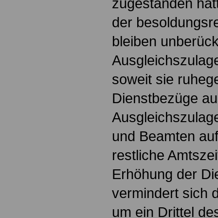
zugestanden hät
der besoldungsr
bleiben unberücks
Ausgleichszulage
soweit sie ruheg
Dienstbezüge aus
Ausgleichszulag
und Beamten auf 
restliche Amtszei
Erhöhung der Di
vermindert sich 
um ein Drittel d