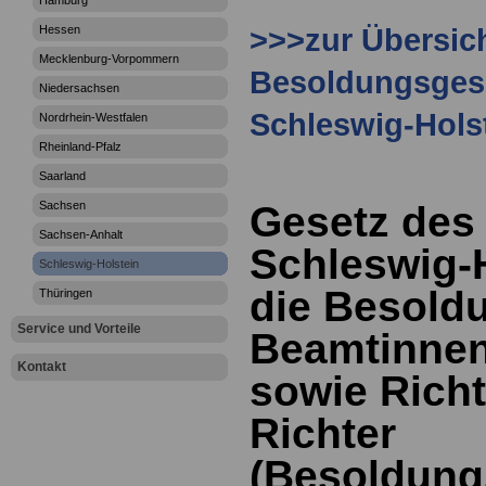
Hamburg
>>>zur Übersic
Hessen
Mecklenburg-Vorpommern
Besoldungsges
Niedersachsen
Schleswig-Hols
Nordrhein-Westfalen
Rheinland-Pfalz
Saarland
Sachsen
Gesetz des
Sachsen-Anhalt
Schleswig-
Schleswig-Holstein
die Besold
Thüringen
Service und Vorteile
Beamtinne
Kontakt
sowie Rich
Richter
(Besoldung