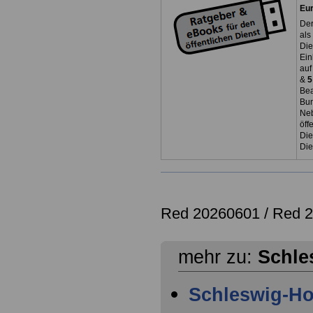
Eu
Der
als
Die
Ein
auf
&
5
Bea
Bun
Neb
öff
Die
Die
Red 20260601 /
Red 
mehr zu:
Schle
Schleswig-Ho