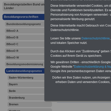
Schleswig-H
Besoldungstabellen Bund und
Diese Internetseite verwendet Cookies, um 
Länder
Dienste und Funktionen bereitzustellen. Es
Besoldungs
Personalisierung von Anzeigen verwendet - un
Besoldungsvorschriften
personalisierte Werbung genutzt.
Schleswig-
Bundesbesoldungsgesetz
Diese Internetseite macht Gebrauch von Cooki
Datenschutzrichtlinie.
BBesO A
(SHBesG): 
BBesO B
Lesen Sie bitte unsere
Datenschutzrichtlinie
,
Konkurren
und lokalen Speicher nutzt.
BBesO C
BBesO R
Durch das Klicken von "Zustimmung" geben Sie
Cookies auf Ihrem Gerät zu speichern.
BBesO W
Wir gewähren Dritten - einschließlich Google -
Besoldungsmodernisierung
Google-Website "
Datenschutzerklärung & N
Google ihre personenbezogenen Daten verw
Landesbesoldungsgesetze
Dürfen wir Ihre Daten nutzen, um Anzeigen 
Baden-Württemberg
erheben Daten und verwenden Cookies, 
Bayern
Berlin
Brandenburg
Bremen