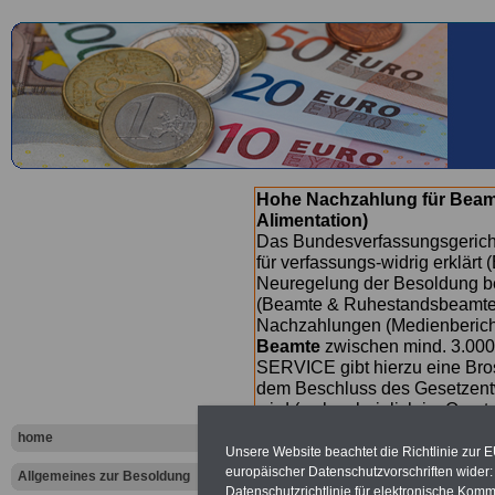
Hohe Nachzahlung für Beam
Alimentation)
Das Bundesverfassungsgericht
für verfassungs-widrig erklärt 
Neuregelung der Besoldung b
(Beamte & Ruhestandsbeamte) 
Nachzahlungen (Medienberichte
Beamte
zwischen mind. 3.000
SERVICE gibt hierzu eine Bros
dem Beschluss des Gesetzentw
wird (wahrscheinlich im Quart
Broschüre
.
home
Unsere Website beachtet die Richtlinie zur 
europäischer Datenschutzvorschriften wide
Allgemeines zur Besoldung
Datenschutzrichtlinie für elektronische Komm