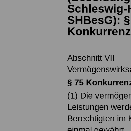
Schleswig-H
SHBesG): 
Konkurren
Abschnitt VII
Vermögenswirks
§
75 Konkurren
(1) Die vermög
Leistungen werd
Berechtigten im
einmal gewährt.