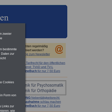
en zweier
ie
Sie möchten regelmäßig
rn bestimmte
informiert werden?
 Daten zur
Anmeldung zum Newsletter
nicht
ACHTUNG
Tarifrecht für den öffentlichen
Dienst: TVöD und TV-L
>>>
OnlineBuch
für nur 7,50 Euro
ite Cookies
 in Form von
ACHTUNG
Nebentätigkeitsrecht:
vor Jobaufnahme
schlau machen
>>>
OnlineBuch
für nur 7,50 Euro
s Links zur
mieren, wie