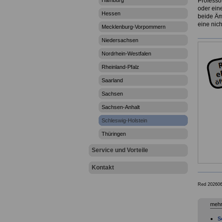
Hamburg
Professo
oder ein
Hessen
beide Äm
eine nic
Mecklenburg-Vorpommern
Niedersachsen
Nordrhein-Westfalen
Rheinland-Pfalz
Saarland
Sachsen
Sachsen-Anhalt
Schleswig-Holstein
Thüringen
Service und Vorteile
Kontakt
Red 202606
mehr
S