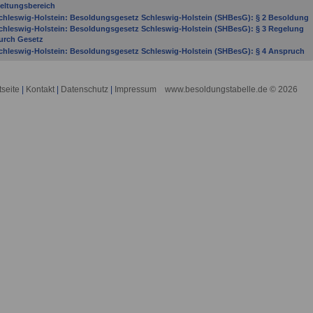
eltungsbereich
chleswig-Holstein: Besoldungsgesetz Schleswig-Holstein (SHBesG): § 2 Besoldung
chleswig-Holstein: Besoldungsgesetz Schleswig-Holstein (SHBesG): § 3 Regelung
urch Gesetz
chleswig-Holstein: Besoldungsgesetz Schleswig-Holstein (SHBesG): § 4 Anspruch
uf Besoldung
chleswig-Holstein: Besoldungsgesetz Schleswig-Holstein (SHBesG): § 5
eitergewährung der Besoldung bei Versetzung in den einstweiligen Ruhestand oder
tseite
|
Kontakt
|
Datenschutz
|
Impressum
www.besoldungstabelle.de © 2026
ei Abwahl von Wahlbeamtinnen und Wahlbeamten auf Zeit
chleswig-Holstein: Besoldungsgesetz Schleswig-Holstein (SHBesG): § 6 Besoldung
ei mehreren Hauptämtern
chleswig-Holstein: Besoldungsgesetz Schleswig-Holstein (SHBesG): § 7 Besoldung
ei Teilzeitbeschäftigung
chleswig-Holstein: Besoldungsgesetz Schleswig-Holstein (SHBesG): § 8 Besoldung
ei begrenzter Dienstfähigkeit
chleswig-Holstein: Besoldungsgesetz Schleswig-Holstein (SHBesG): § 9
onderzuschläge zur Sicherung der Funktions- und Wettbewerbsfähigkeit
chleswig-Holstein: Besoldungsgesetz Schleswig-Holstein (SHBesG): § 9a Zuschlag
ei Hinausschieben des Eintritts in den Ruhestand**
chleswig-Holstein: Besoldungsgesetz Schleswig-Holstein (SHBesG): § 10 Kürzung
er Besoldung bei Gewährung einer Versorgung durch eine zwischenstaatliche oder
berstaatliche Einrichtung
chleswig-Holstein: Besoldungsgesetz Schleswig-Holstein (SHBesG): § 11 Verlust der
esoldung bei schuldhaftem Fernbleiben vom Dienst
chleswig-Holstein: Besoldungsgesetz Schleswig-Holstein (SHBesG): § 12
nrechnung anderer Einkünfte auf die Besoldung
chleswig-Holstein: Besoldungsgesetz Schleswig-Holstein (SHBesG): § 13
nrechnung von Sachbezügen auf die Besoldung