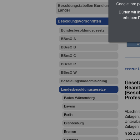
Google ihre 
Besoldungstabellen Bund und
Länder
Dürfen wir I
erheben D
Besoldungsvorschriften
Bundesbesoldungsgesetz
BBesO A
BBesO B
BBesO C
BBesO R
>>>zur 
BBesO W
Besoldungsmodernisierung
Gesetz
Beamt
Landesbesoldungsgesetze
(Beso
Profe
Baden-Württemberg
Bayern
Abschnitt
Berlin
Zulagen,
Unterabs
Brandenburg
Zulagen
Bremen
§
55 Zul