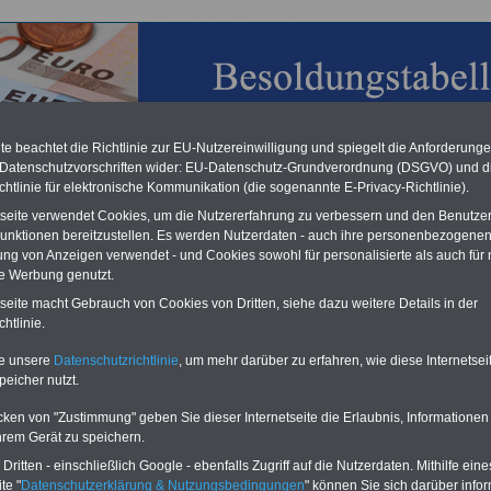
e beachtet die Richtlinie zur EU-Nutzereinwilligung und spiegelt die Anforderung
 Datenschutzvorschriften wider: EU-Datenschutz-Grundverordnung (DSGVO) und d
chtlinie für elektronische Kommunikation (die sogenannte E-Privacy-Richtlinie).
chzahlung für Beamte & Ruhestandsbeamte (geringe Alimentation)
desverfassungsgericht hat die Berliner Landesbesoldung für verfassungs-
tseite verwendet Cookies, um die Nutzererfahrung zu verbessern und den Benutze
rklärt (Berlin muss bis
März 2027 eine Neuregelung der Besoldung
unktionen bereitzustellen. Es werden Nutzerdaten - auch ihre personenbezogenen
eßen). Auch beim Bund (Beamte & Ruhestandsbeamte) gibt es teilweise
ung von Anzeigen verwendet - und Cookies sowohl für personalisierte als auch für 
chzahlungen (Medienberichten zufolge liegt diese für
alle (!) Beamte
te Werbung genutzt.
n mind. 3.000 und 13.000 Euro, Der INFO-SERVICE gibt hierzu eine
re heraus, die unmittelbar nach dem Beschluss des Gesetzentwurfs der
tseite macht Gebrauch von Cookies von Dritten, siehe dazu weitere Details in der
egierung vorgelegt wird (wahrscheinlich im Quartal.2026 >>>
zur
htlinie.
stellung der Broschüre
.
te unsere
Datenschutzrichtlinie
, um mehr darüber zu erfahren, wie diese Internetse
peicher nutzt.
wig-Holstein: Besoldungsgesetz Schleswig-Holstein
cken von "Zustimmung" geben Sie dieser Internetseite die Erlaubnis, Informationen
G): § 55 Zulage für Professorinnen und Professoren mit
hrem Gerät zu speichern.
ren Ämtern
ritten - einschließlich Google - ebenfalls Zugriff auf die Nutzerdaten. Mithilfe eine
te "
Datenschutzerklärung & Nutzungsbedingungen
" können Sie sich darüber infor