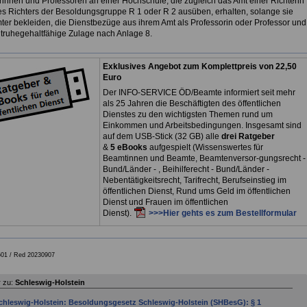
rinnen und Professoren an einer Hochschule, die zugleich das Amt einer Richterin
es Richters der Besoldungsgruppe R 1 oder R 2 ausüben, erhalten, solange sie
ter bekleiden, die Dienstbezüge aus ihrem Amt als Professorin oder Professor und
htruhegehaltfähige Zulage nach Anlage 8.
Exklusives Angebot zum Komplettpreis von 22,50
Euro
Der INFO-SERVICE ÖD/Beamte informiert seit mehr
als 25 Jahren die Beschäftigten des öffentlichen
Dienstes zu den wichtigsten Themen rund um
Einkommen und Arbeitsbedingungen. Insgesamt sind
auf dem USB-Stick (32 GB) alle
drei Ratgeber
&
5 eBooks
aufgespielt (Wissenswertes für
Beamtinnen und Beamte, Beamtenversor-gungsrecht -
Bund/Länder - , Beihilferecht - Bund/Länder -
Nebentätigkeitsrecht, Tarifrecht, Berufseinstieg im
öffentlichen Dienst, Rund ums Geld im öffentlichen
Dienst und Frauen im öffentlichen
Dienst).
>>>Hier gehts es zum Bestellformular
01 /
Red 20230907
 zu:
Schleswig-Holstein
chleswig-Holstein: Besoldungsgesetz Schleswig-Holstein (SHBesG): § 1