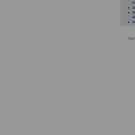
G
S
S
d
S
a
S
W
Star
b
S
b
S
b
S
b
S
S
S
b
S
d
ü
S
B
S
A
S
A