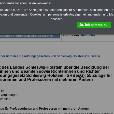
O
nline
S
ervic
e
für 10 Euro
personenbezogenen Daten verwendet.
Für nur 10,00 Euro bei einer Laufzeit
hre Daten nutzen, um Anzeigen einzublenden, die für Sie relevant sein könnten? U
von 12 Monaten bleiben Sie in den
aten und verwenden Cookies, um personalisierte Anzeigen einzublenden und Me
wichtigsten Fragen zum Öffentlichen
erfassen.
Dienst auf dem Laufenden: Sie
finden im Portal OnlineService rund
Ja, ich stimme zu!
10 Bücher und eBooks zum
herunterladen, lesen und
ausdrucken.
Mehr Infos
Übersicht des Besoldungsgesetzes von Schleswig-Holstein (SHBesG)
 des Landes Schleswig-Holstein über die Besoldung der
innen und Beamten sowie Richterinnen und Richter
ldungsgesetz Schleswig-Holstein - SHBesG):
55 Zulage für
ssorinnen und Professoren mit mehreren Ämtern
 IV
 Vergütungen
chnitt 1
age für Professorinnen und Professoren mit mehreren Ämtern