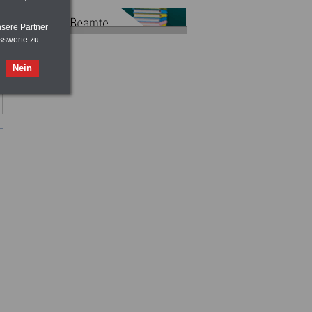
nsere Partner
sswerte zu
Nein
Taschenbuch
Beihilferecht:
in Bund und Ländern
>>>für nur
7,50 Euro
ACHTUNG
Tarifrecht für den öffentlichen
Dienst: TVöD und TV-L
>>>
OnlineBuch
für nur 7,50 Euro
ACHTUNG
Nebentätigkeitsrecht:
vor Jobaufnahme
schlau machen
>>>
OnlineBuch
für nur 7,50 Euro