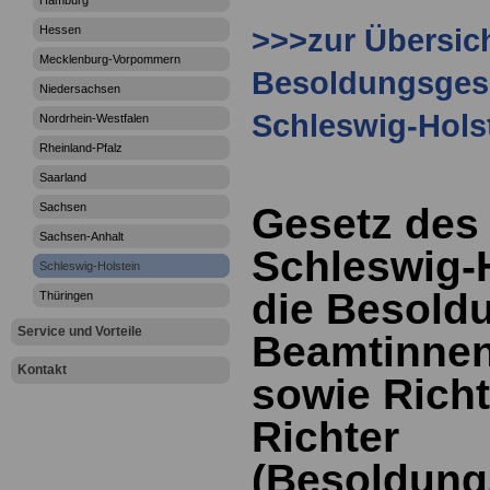
Hamburg
>>>zur Übersic
Hessen
Mecklenburg-Vorpommern
Besoldungsges
Niedersachsen
Schleswig-Hols
Nordrhein-Westfalen
Rheinland-Pfalz
Saarland
Sachsen
Gesetz des
Sachsen-Anhalt
Schleswig-
Schleswig-Holstein
die Besold
Thüringen
Service und Vorteile
Beamtinne
Kontakt
sowie Rich
Richter
(Besoldung