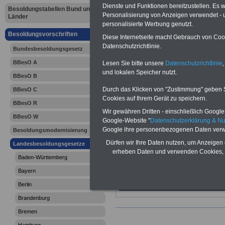
Schleswig-H
Dienste und Funktionen bereitzustellen. Es
Besoldungstabellen Bund und
Personalisierung von Anzeigen verwendet - un
Länder
Besoldungs
personalisierte Werbung genutzt.
Besoldungsvorschriften
Diese Internetseite macht Gebrauch von Cooki
Schleswig-
Datenschutzrichtlinie.
Bundesbesoldungsgesetz
BBesO A
Lesen Sie bitte unsere
Datenschutzrichtlinie
,
(SHBesG): 
und lokalen Speicher nutzt.
BBesO B
Besoldung
Durch das Klicken von "Zustimmung" geben Sie
BBesO C
Cookies auf Ihrem Gerät zu speichern.
BBesO R
Wir gewähren Dritten - einschließlich Google -
BBesO W
Google-Website "
Datenschutzerklärung & N
Google ihre personenbezogenen Daten verw
Besoldungsmodernisierung
Dürfen wir Ihre Daten nutzen, um Anzeigen 
Landesbesoldungsgesetze
erheben Daten und verwenden Cookies, 
Baden-Württemberg
Bayern
Berlin
Brandenburg
Bremen