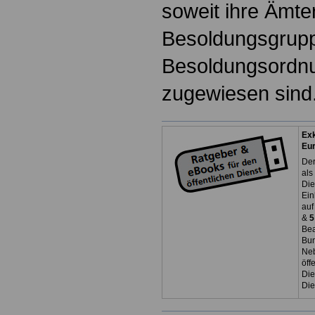
soweit ihre Ämter
Besoldungsgrup
Besoldungsordnu
zugewiesen sind
Exk
Eu
Der
als
Die
Ein
auf
&
5
Bea
Bun
Neb
öff
Die
Die