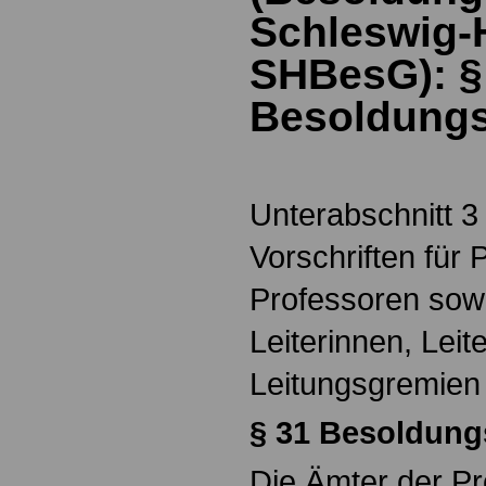
Schleswig-H
SHBesG): 
Besoldung
Unterabschnitt 3
Vorschriften für
Professoren sowi
Leiterinnen, Leit
Leitungsgremien
§
31 Besoldun
Die Ämter der P