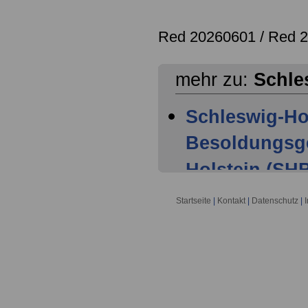
Red 20260601 /
Red 
mehr zu:
Schle
Schleswig-Ho
Besoldungsge
Holstein (SHB
Geltungsbere
Startseite
|
Kontakt
|
Datenschutz
|
Schleswig-Ho
Besoldungsge
Holstein (SH
Schleswig-Ho