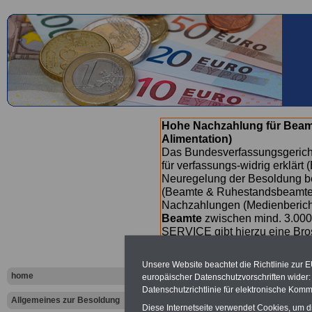
Hohe Nachzahlung für Beam
Alimentation)
Das Bundesverfassungsgericht
für verfassungs-widrig erklärt 
Neuregelung der Besoldung b
(Beamte & Ruhestandsbeamte) 
Nachzahlungen (Medienberichte
Beamte
zwischen mind. 3.000
SERVICE gibt hierzu eine Bros
dem Beschluss des Gesetzentw
wird (wahrscheinlich im Quart
Unsere Website beachtet die Richtlinie zur 
Broschüre
.
home
europäischer Datenschutzvorschriften wide
Datenschutzrichtlinie für elektronische Komm
Allgemeines zur Besoldung
Diese Internetseite verwendet Cookies, um 