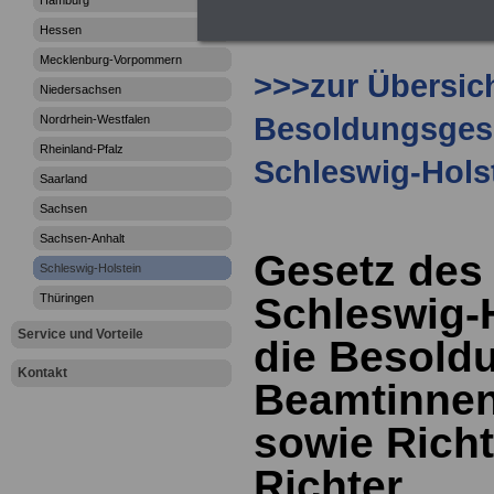
Hamburg
Hessen
Mecklenburg-Vorpommern
>>>zur Übersic
Niedersachsen
Besoldungsges
Nordrhein-Westfalen
Rheinland-Pfalz
Schleswig-Hols
Saarland
Sachsen
Sachsen-Anhalt
Gesetz des
Schleswig-Holstein
Schleswig-
Thüringen
Service und Vorteile
die Besold
Kontakt
Beamtinne
sowie Rich
Richter