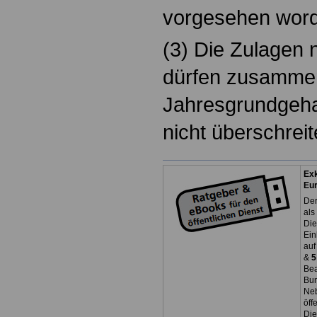
vorgesehen word
(3) Die Zulagen 
dürfen zusammen
Jahresgrundgeha
nicht überschreit
Exk
Eu
Der
als
Die
Ein
auf
&
5
Bea
Bun
Neb
öff
Die