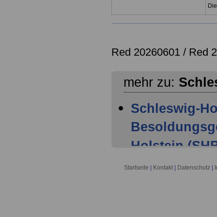
Die
Red 20260601 /
Red 
mehr zu:
Schle
Schleswig-Ho
Besoldungsge
Holstein (SHB
Geltungsbere
Startseite
|
Kontakt
|
Datenschutz
|
Schleswig-Ho
Besoldungsge