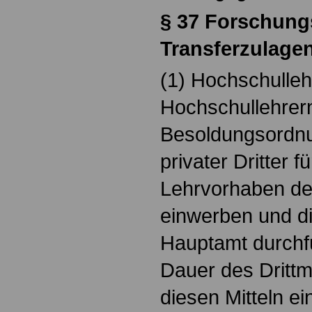
§
37 Forschungs
Transferzulage
(1) Hochschulleh
Hochschullehrer
Besoldungsordnun
privater Dritter 
Lehrvorhaben de
einwerben und d
Hauptamt durchfü
Dauer des Drittmi
diesen Mitteln ei