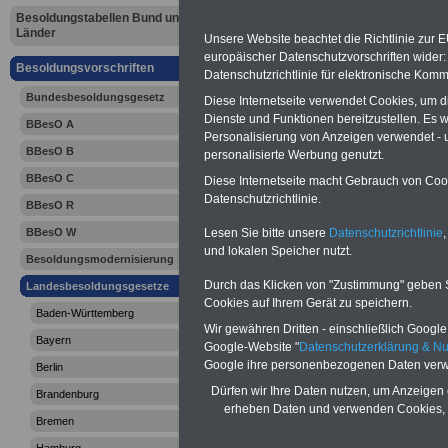
Schleswig-H
Besoldungstabellen Bund und
Länder
Unsere Website beachtet die Richtlinie zur 
Besoldungs
europäischer Datenschutzvorschriften wide
Besoldungsvorschriften
Datenschutzrichtlinie für elektronische Komm
Schleswig-
Bundesbesoldungsgesetz
Diese Internetseite verwendet Cookies, um 
Dienste und Funktionen bereitzustellen. Es
BBesO A
(SHBesG): 
Personalisierung von Anzeigen verwendet - un
BBesO B
personalisierte Werbung genutzt.
Forschungs
BBesO C
Diese Internetseite macht Gebrauch von Cooki
Datenschutzrichtlinie.
BBesO R
Transferzu
Lesen Sie bitte unsere
Datenschutzrichtlinie
,
BBesO W
und lokalen Speicher nutzt.
Besoldungsmodernisierung
Durch das Klicken von "Zustimmung" geben Sie
Landesbesoldungsgesetze
Cookies auf Ihrem Gerät zu speichern.
Baden-Württemberg
Wir gewähren Dritten - einschließlich Google -
Bayern
Google-Website "
Datenschutzerklärung & N
Google ihre personenbezogenen Daten verw
Berlin
Dürfen wir Ihre Daten nutzen, um Anzeigen 
Brandenburg
erheben Daten und verwenden Cookies, 
Bremen