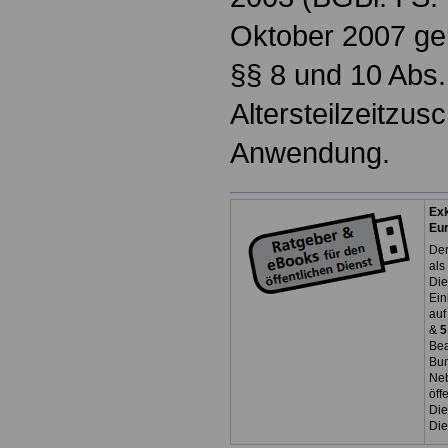
Oktober 2007 ge
§§ 8 und 10 Abs.
Altersteilzeitzus
Anwendung.
Exk
Eu
Der
als
Die
Ein
auf
&
5
Bea
Bun
Neb
öff
Die
Die