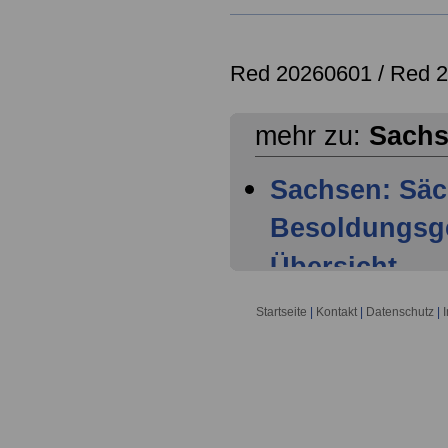
Red 20260601 /
Red 
mehr zu:
Sach
Sachsen: Säc
Besoldungsge
Übersicht
Sachsen: Säc
Startseite
|
Kontakt
|
Datenschutz
|
Besoldungsge
1 Geltungsbe
Sachsen: Säc