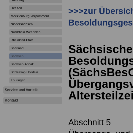
Hamburg
>>>zur Übersic
Hessen
Mecklenburg-Vorpommern
Besoldungsges
Niedersachsen
Nordrhein-Westfalen
Rheinland-Pfalz
Sächsische
Saarland
Sachsen
Besoldungs
Sachsen-Anhalt
(SächsBesG
Schleswig-Holstein
Übergangsv
Thüringen
Service und Vorteile
Altersteilz
Kontakt
Abschnitt 5