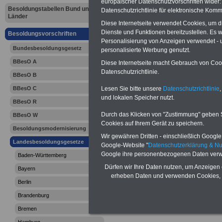
europäischer Datenschutzvorschriften wide
Sachsen: S
Besoldungstabellen Bund und
Datenschutzrichtlinie für elektronische Komm
Länder
Diese Internetseite verwendet Cookies, um 
Besoldungs
Dienste und Funktionen bereitzustellen. Es
Besoldungsvorschriften
Personalisierung von Anzeigen verwendet - un
(SächsBesG
Bundesbesoldungsgesetz
personalisierte Werbung genutzt.
BBesO A
Diese Internetseite macht Gebrauch von Cooki
Übergangsv
Datenschutzrichtlinie.
BBesO B
Altersteilz
Lesen Sie bitte unsere
Datenschutzrichtlinie
,
BBesO C
und lokalen Speicher nutzt.
BBesO R
Durch das Klicken von "Zustimmung" geben Sie
BBesO W
Cookies auf Ihrem Gerät zu speichern.
Besoldungsmodernisierung
Wir gewähren Dritten - einschließlich Google -
Landesbesoldungsgesetze
Google-Website "
Datenschutzerklärung & N
Google ihre personenbezogenen Daten verw
Baden-Württemberg
Dürfen wir Ihre Daten nutzen, um Anzeigen 
Bayern
erheben Daten und verwenden Cookies, 
Berlin
Brandenburg
Bremen