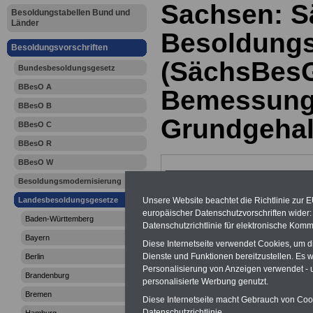
Sachsen: S
Besoldungstabellen Bund und
Länder
Besoldungs
Besoldungsvorschriften
(SächsBesG
Bundesbesoldungsgesetz
BBesO A
Bemessung
BBesO B
Grundgehal
BBesO C
BBesO R
BBesO W
Besoldungsmodernisierung
Unsere Website beachtet die Richtlinie zur 
Landesbesoldungsgesetze
europäischer Datenschutzvorschriften wide
Baden-Württemberg
Datenschutzrichtlinie für elektronische Komm
Bayern
Diese Internetseite verwendet Cookies, um 
Dienste und Funktionen bereitzustellen. Es
Berlin
Personalisierung von Anzeigen verwendet - un
Brandenburg
personalisierte Werbung genutzt.
Bremen
Diese Internetseite macht Gebrauch von Cooki
Datenschutzrichtlinie.