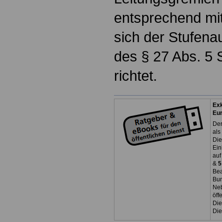
entsprechend mi
sich der Stufenau
des § 27 Abs. 5 
richtet.
Exk
Eu
Der
als
Die
Ein
auf
&
5
Bea
Bun
Neb
öff
Die
Die