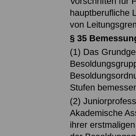
Vorschriften für
hauptberufliche L
von Leitungsgre
§
35 Bemessung
(1) Das Grundgeh
Besoldungsgrup
Besoldungsordn
Stufen bemesse
(2) Juniorprofes
Akademische Ass
ihrer erstmalige