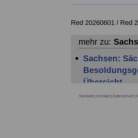
Red 20260601 /
Red 
mehr zu:
Sach
Sachsen: Säc
Besoldungsge
Übersicht
Sachsen: Säc
Startseite
|
Kontakt
|
Datenschutz
|
Besoldungsge
1 Geltungsbe
Sachsen: Säc