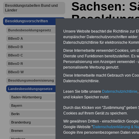
Sachsen: S
Besoldungstabellen Bund und
Länder
Besoldungs
Besoldungsvorschriften
(SächsBesG
Bundesbesoldungsgesetz
Unsere Website beachtet die Richtlinie zur 
europäischer Datenschutzvorschriften wide
BBesO A
Rückforder
Datenschutzrichtlinie für elektronische Komm
BBesO B
Diese Internetseite verwendet Cookies, um 
Besoldung
BBesO C
Dienste und Funktionen bereitzustellen. Es
Personalisierung von Anzeigen verwendet - un
BBesO R
personalisierte Werbung genutzt.
BBesO W
Diese Internetseite macht Gebrauch von Cooki
Besoldungsmodernisierung
Datenschutzrichtlinie.
Landesbesoldungsgesetze
Lesen Sie bitte unsere
Datenschutzrichtlinie
,
und lokalen Speicher nutzt.
Baden-Württemberg
Bayern
Durch das Klicken von "Zustimmung" geben Sie
Cookies auf Ihrem Gerät zu speichern.
Berlin
Wir gewähren Dritten - einschließlich Google -
Brandenburg
Google-Website "
Datenschutzerklärung & N
Bremen
Google ihre personenbezogenen Daten verw