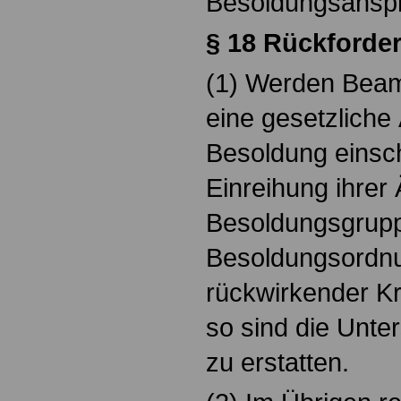
Besoldungsansp
§
18 Rückforde
(1) Werden Beam
eine gesetzliche
Besoldung einsch
Einreihung ihrer 
Besoldungsgrup
Besoldungsordn
rückwirkender Kra
so sind die Unte
zu erstatten.