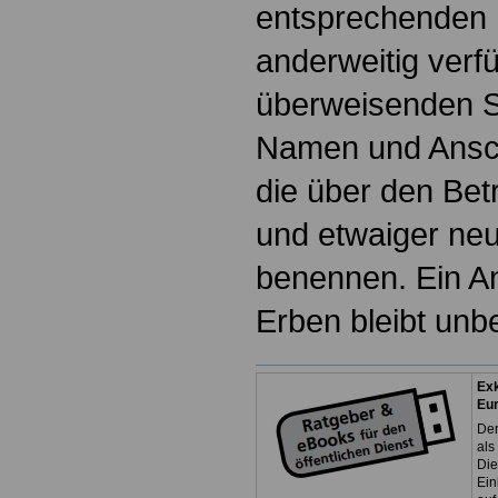
entsprechenden 
anderweitig verf
überweisenden St
Namen und Ansch
die über den Bet
und etwaiger ne
benennen. Ein A
Erben bleibt unbe
Exk
Eu
Der
als
Die
Ein