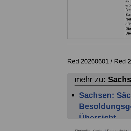
auf
&
5
Bea
Bun
Neb
öff
Die
Die
Red 20260601 /
Red 
mehr zu:
Sach
Sachsen: Säc
Besoldungsge
Übersicht
Sachsen: Säc