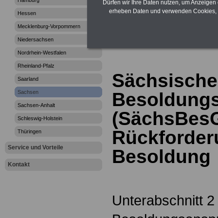
Hamburg
Dürfen wir Ihre Daten nutzen, um Anzeigen 
erheben Daten und verwenden Cookies, 
>>>zur Übersic
Hessen
Mecklenburg-Vorpommern
Besoldungsges
Niedersachsen
Nordrhein-Westfalen
Rheinland-Pfalz
Sächsische
Saarland
Sachsen
Besoldungs
Sachsen-Anhalt
(SächsBesG
Schleswig-Holstein
Rückforder
Thüringen
Service und Vorteile
Besoldung
Kontakt
Unterabschnitt 2