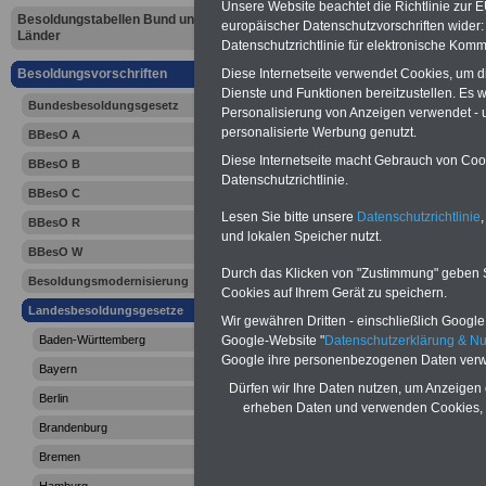
Unsere Website beachtet die Richtlinie zur 
Sachsen: S
Besoldungstabellen Bund und
europäischer Datenschutzvorschriften wide
Länder
Datenschutzrichtlinie für elektronische Komm
Besoldungs
Besoldungsvorschriften
Diese Internetseite verwendet Cookies, um 
Dienste und Funktionen bereitzustellen. Es
(SächsBesG
Bundesbesoldungsgesetz
Personalisierung von Anzeigen verwendet - un
personalisierte Werbung genutzt.
BBesO A
und Ende
Diese Internetseite macht Gebrauch von Cooki
BBesO B
Datenschutzrichtlinie.
BBesO C
Lesen Sie bitte unsere
Datenschutzrichtlinie
,
BBesO R
und lokalen Speicher nutzt.
BBesO W
Durch das Klicken von "Zustimmung" geben Sie
Besoldungsmodernisierung
Cookies auf Ihrem Gerät zu speichern.
Landesbesoldungsgesetze
Wir gewähren Dritten - einschließlich Google -
Baden-Württemberg
Google-Website "
Datenschutzerklärung & N
Google ihre personenbezogenen Daten verw
Bayern
Dürfen wir Ihre Daten nutzen, um Anzeigen 
Berlin
erheben Daten und verwenden Cookies, 
Brandenburg
Bremen
>>>zur Übersic