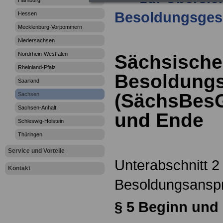
Hamburg
Besoldungsges
Hessen
Mecklenburg-Vorpommern
Niedersachsen
Nordrhein-Westfalen
Sächsische
Rheinland-Pfalz
Besoldungs
Saarland
(SächsBesG
Sachsen
Sachsen-Anhalt
und Ende
Schleswig-Holstein
Thüringen
Service und Vorteile
Unterabschnitt 2
Kontakt
Besoldungsansp
§
5 Beginn und