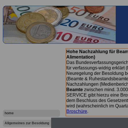
Hohe Nachzahlung für Beam
Alimentation)
Das Bundesverfassungsgericht
für verfassungs-widrig erklärt 
Neuregelung der Besoldung b
(Beamte & Ruhestandsbeamte) 
Nachzahlungen (Medienberichte
Beamte
zwischen mind. 3.000
SERVICE gibt hierzu eine Bros
dem Beschluss des Gesetzentw
wird (wahrscheinlich im Quart
Broschüre
.
home
Allgemeines zur Besoldung