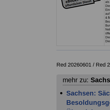
als
Die
Ein
auf
&
5
Bea
Bun
Neb
öff
Die
Die
Red 20260601 /
Red 
mehr zu:
Sach
Sachsen: Säc
Besoldungsge