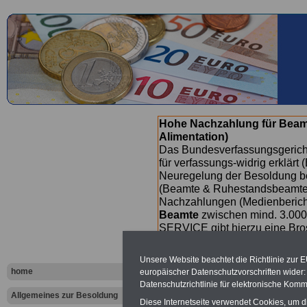
Hohe Nachzahlung für Beam
Alimentation)
Das Bundesverfassungsgericht
für verfassungs-widrig erklärt 
Neuregelung der Besoldung b
(Beamte & Ruhestandsbeamte) 
Nachzahlungen (Medienberichte
Beamte
zwischen mind. 3.000
SERVICE gibt hierzu eine Bros
dem Beschluss des Gesetzentw
wird (wahrscheinlich im Quart
Unsere Website beachtet die Richtlinie zur 
Broschüre
.
home
europäischer Datenschutzvorschriften wide
Datenschutzrichtlinie für elektronische Komm
Allgemeines zur Besoldung
Diese Internetseite verwendet Cookies, um 