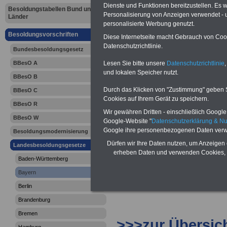
Bayern: Ba
Dienste und Funktionen bereitzustellen. Es
Besoldungstabellen Bund und
Personalisierung von Anzeigen verwendet - un
Länder
personalisierte Werbung genutzt.
Besoldungs
Besoldungsvorschriften
Diese Internetseite macht Gebrauch von Cooki
(BayBesG) A
Datenschutzrichtlinie.
Bundesbesoldungsgesetz
Lesen Sie bitte unsere
Datenschutzrichtlinie
,
BBesO A
Strukturzul
und lokalen Speicher nutzt.
BBesO B
Durch das Klicken von "Zustimmung" geben Sie
BBesO C
Cookies auf Ihrem Gerät zu speichern.
BBesO R
Wir gewähren Dritten - einschließlich Google -
BBesO W
Google-Website "
Datenschutzerklärung & N
Google ihre personenbezogenen Daten verw
Besoldungsmodernisierung
Dürfen wir Ihre Daten nutzen, um Anzeigen 
Landesbesoldungsgesetze
erheben Daten und verwenden Cookies, 
Baden-Württemberg
Bayern
Berlin
Brandenburg
Bremen
>>>zur Übersic