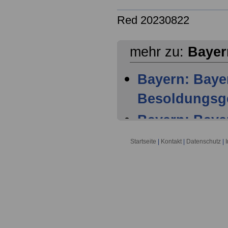
Red 20230822
mehr zu:
Bayer
Bayern: Baye
Besoldungsg
Bayern: Baye
Besoldungsge
Startseite
|
Kontakt
|
Datenschutz
|
1 Geltungsbe
Bayern: Baye
Besoldungsge
2 Bestandtei