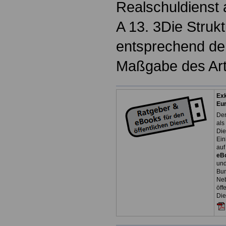
Realschuldienst
A 13. 3Die Struk
entsprechend de
Maßgabe des Art.
Exk
Eu
Der
als
Die
Ein
auf
eB
und
Bun
Neb
öff
Die