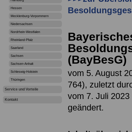
Hamburg
Besoldungsges
Hessen
Mecklenburg-Vorpommern
Niedersachsen
Nordrhein-Westfalen
Bayerische
Rheinland-Pfalz
Besoldungs
Saarland
(BayBesG)
Sachsen
Sachsen-Anhalt
vom 5. August 20
Schleswig-Holstein
Thüringen
764), zuletzt du
Service und Vorteile
vom 7. Juli 2023
Kontakt
geändert.