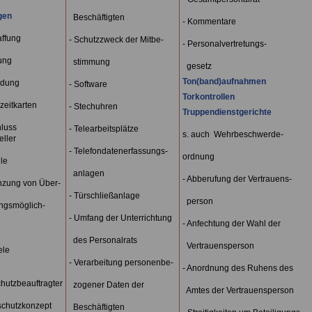
gen
Beschäftigten
- Kommentare
affung
- Schutzzweck der Mitbe-
- Personalvertretungs-
ung
stimmung
gesetz
Ton(band)aufnahmen
ndung
- Software
Torkontrollen
szeitkarten
- Stechuhren
Truppendienstgerichte
hluss
- Telearbeitsplätze
s. auch Wehrbeschwerde-
eller
- Telefondatenerfassungs-
ordnung
le
anlagen
- Abberufung der Vertrauens-
nzung von Über-
- Türschließanlage
person
gsmöglich-
- Umfang der Unterrichtung
- Anfechtung der Wahl der
des Personalrats
Vertrauensperson
ele
- Verarbeitung personenbe-
- Anordnung des Ruhens des
hutzbeauftragter
zogener Daten der
Amtes der Vertrauensperson
schutzkonzept
Beschäftigten