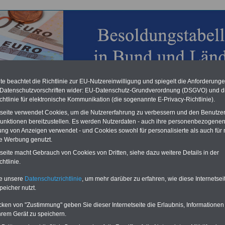
e beachtet die Richtlinie zur EU-Nutzereinwilligung und spiegelt die Anforderung
chzahlung für Beamte & Ruhestandsbeamte (geringe Alimentation)
 Datenschutzvorschriften wider: EU-Datenschutz-Grundverordnung (DSGVO) und d
desverfassungsgericht hat die Berliner Landesbesoldung für verfassungs-
chtlinie für elektronische Kommunikation (die sogenannte E-Privacy-Richtlinie).
rklärt (Berlin muss bis
März 2027 eine Neuregelung der Besoldung
tseite verwendet Cookies, um die Nutzererfahrung zu verbessern und den Benutze
eßen). Auch beim Bund (Beamte & Ruhestandsbeamte) gibt es teilweise
unktionen bereitzustellen. Es werden Nutzerdaten - auch ihre personenbezogenen
chzahlungen (Medienberichten zufolge liegt diese für
alle (!) Beamte
n mind. 3.000 und 13.000 Euro, Der INFO-SERVICE gibt hierzu eine
ung von Anzeigen verwendet - und Cookies sowohl für personalisierte als auch für 
re heraus, die unmittelbar nach dem Beschluss des Gesetzentwurfs der
te Werbung genutzt.
egierung vorgelegt wird (wahrscheinlich im Quartal.2026 >>>
zur
tseite macht Gebrauch von Cookies von Dritten, siehe dazu weitere Details in der
stellung der Broschüre
.
htlinie.
te unsere
Datenschutzrichtlinie
, um mehr darüber zu erfahren, wie diese Internetse
n Personalräte - Buchstabe T
peicher nutzt.
cken von "Zustimmung" geben Sie dieser Internetseite die Erlaubnis, Informationen
g mit Textlink:
Diesen Platz können Sie mieten! Schon für 250 Euro
hrem Gerät zu speichern.
Sie einen Textlink mit 150 Zeichen oder einen Banner für drei Monate
 der auf allen Einzelseiten dieser Website eingeblendet wird. Interesse?