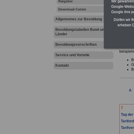
Wir gewähren D
Ratgeber
Einfac
Google-Websi
Download-Center
Google ihre 
Allgemeines zur Besoldung
neuer Art
Dürfen wir I
erheben D
Von den 
Besoldungstabellen Bund und
kompeten
Länder
auf dem 
Unsere 
Besoldungsvorschriften
Eine wic
beispiel
Service und Vorteile
B
G
Kontakt
B
A
.
T
Tag der
Tarifor
Tarifve