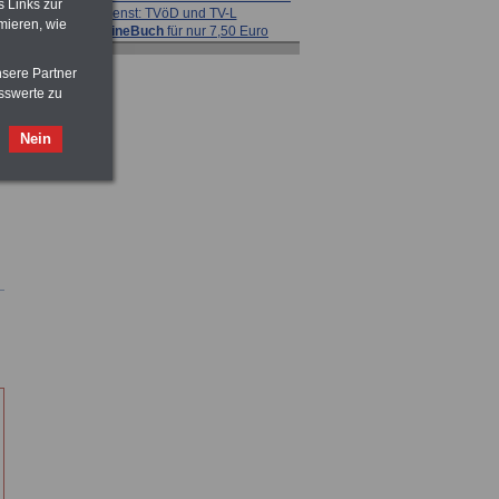
s Links zur
Dienst: TVöD und TV-L
mieren, wie
>>>
OnlineBuch
für nur 7,50 Euro
nsere Partner
ACHTUNG
Nebentätigkeitsrecht:
sswerte zu
vor Jobaufnahme
schlau machen
>>>
OnlineBuch
für nur 7,50 Euro
Nein
Taschenbuch
Beihilferecht:
in Bund und Ländern
>>>für nur
7,50 Euro
ACHTUNG
Tarifrecht für den öffentlichen
Dienst: TVöD und TV-L
>>>
OnlineBuch
für nur 7,50 Euro