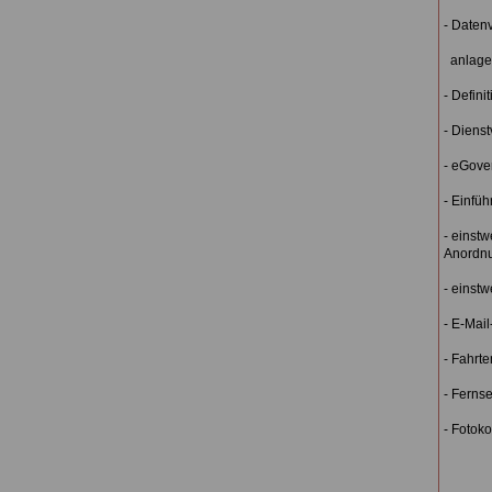
- Daten
anlage
- Definit
- Diens
- eGove
- Einfü
- einstw
Anordn
- einstw
- E-Mail
- Fahrte
- Ferns
- Fotoko