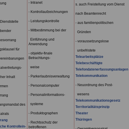
- Intranet
tung
s. auch Freistellung vom Dienst
- Kontrollaufzeichnungen
nach Beamtenrecht
- Leistungskontrolle
 Dienststelle
- aus familienpolitischen
- Mitbestimmung bei der
bender
Gründen
Einführung und
zesvorrang
- voraussetzungslose
Anwendung
gsklausel für
unbefristete
- objektiv-finale
Telearbeitsplätze
Betrachtungs-
vereinbarungen
Telebeschäftigte
weise
alvertretungs-
Telefondatenerfassungsanlagen
Telekommunikation
- Parkerlaubnisverwaltung
her Inhalt
- Neuordnung des Post-
- Personalcomputer
ormen
wesens
- Personalinformations-
orrang
Telekommunikationsgesetz
systeme
angsmandat des
Territorialitätsprinzip
- Produktographen
Theater
lrats
Thüringen
rrang
- Rechtsschutz der
che Kontrollein-
betroffenen
- Gesamtpersonalrat