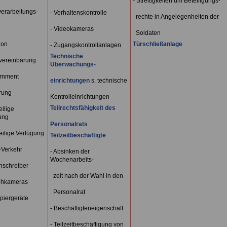
- Streitigkeiten um Beteiligungs-
verarbeitungs-
- Verhaltenskontrolle
rechte in Angelegenheiten der
- Videokameras
Soldaten
ion
Türschließanlage
- Zugangskontrollanlagen
Technische
tvereinbarung
Überwachungs-
rnment
einrichtungen
s. technische
hrung
Kontrolleinrichtungen
Teilrechtsfähigkeit des
eilige
ung
Personalrats
eilige Verfügung
Teilzeitbeschäftigte
-Verkehr
- Absinken der
Wochenarbeits-
nschreiber
zeit nach der Wahl in den
ehkameras
Personalrat
piergeräte
- Beschäftigteneigenschaft
- Teilzeitbeschäftigung von