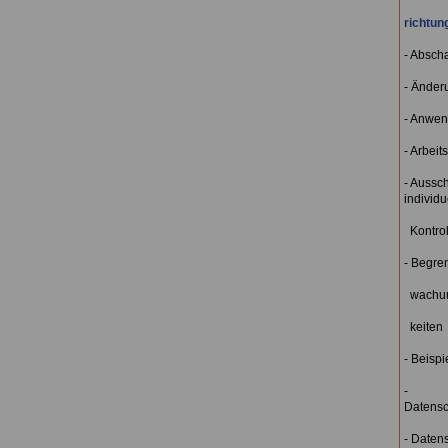
richtun
- Absch
- Änder
- Anwe
- Arbeit
- Aussc
individu
Kontrol
- Begre
wachun
keiten
- Beispi
-
Datensc
- Daten