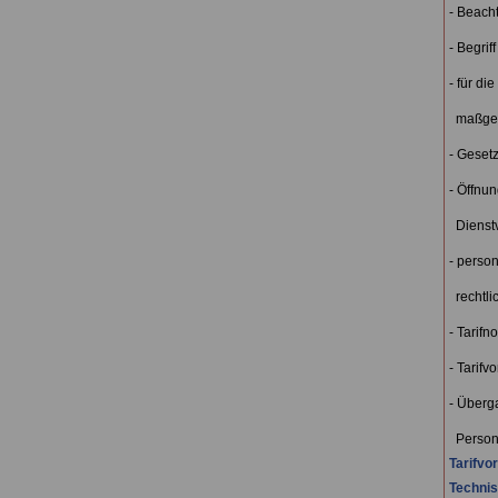
- Beach
- Begriff
- für die
maßge
- Geset
- Öffnun
Dienst
- person
rechtlic
- Tarifn
- Tarifv
- Überg
Persona
Tarifvo
Technis