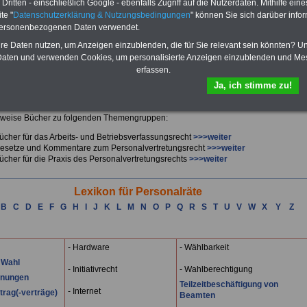
ritten - einschließlich Google - ebenfalls Zugriff auf die Nutzerdaten. Mithilfe eine
h das
Formular ausfüllen
oder eine
E-Mail schreiben
te "
Datenschutzerklärung & Nutzungsbedingungen
" können Sie sich darüber infor
personenbezogenen Daten verwendet.
ikel
hre Daten nutzen, um Anzeigen einzublenden, die für Sie relevant sein könnten? U
aten und verwenden Cookies, um personalisierte Anzeigen einzublenden und Me
Mitgliedern in Personalvertretungen erwartet man in besonderer Weise, dass sie
erfassen.
te Auskünfte erteilen. Hierzu ist es für jeden Personalrat unabdingbar notwendig,
Laufenden und gut informiert zu sein.
Ja, ich stimme zu!
Buchtipps
htige Hilfestellung bieten die sachkundigen Publikationen des Bund-Verlages,
sweise Bücher zu folgenden Themengruppen:
ücher für das Arbeits- und Betriebsverfassungsrecht
>>>weiter
esetze und Kommentare zum Personalvertretungsrecht
>>>weiter
ücher für die Praxis des Personalvertretungsrechts
>>>weiter
Lexikon für Personalräte
B
C
D
E
F
G
H
I
J
K
L
M
N
O
P
Q
R
S
T
U
V
W
X
Y
Z
- Hardware
- Wählbarkeit
 Wahl
- Initiativrecht
- Wahlberechtigung
dnungen
Teilzeitbeschäftigung von
- Internet
rtrag(-verträge)
Beamten