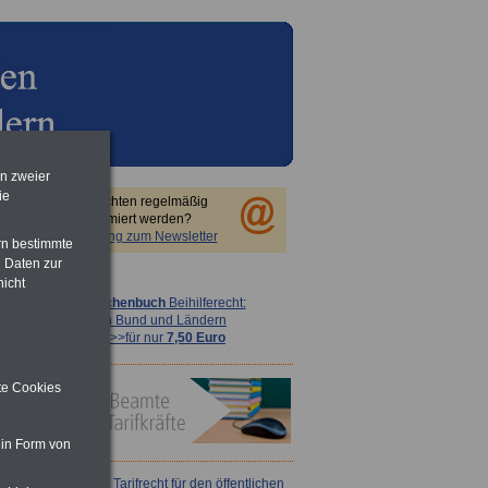
en zweier
ie
Sie möchten regelmäßig
informiert werden?
Anmeldung zum Newsletter
rn bestimmte
 Daten zur
nicht
Taschenbuch
Beihilferecht:
in Bund und Ländern
>>>für nur
7,50 Euro
ite Cookies
 in Form von
ACHTUNG
Tarifrecht für den öffentlichen