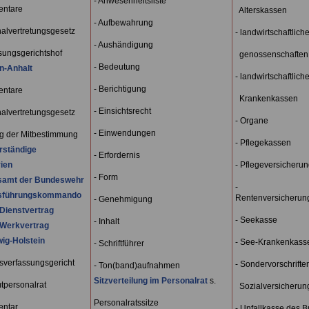
- Anwesenheitsliste
entare
Alterskassen
- Aufbewahrung
nalvertretungsgesetz
- landwirtschaftlich
- Aushändigung
ssungsgerichtshof
genossenschaften
- Bedeutung
n-Anhalt
- landwirtschaftlich
- Berichtigung
entare
Krankenkassen
- Einsichtsrecht
nalvertretungsgesetz
- Organe
- Einwendungen
g der Mitbestimmung
- Pflegekassen
rständige
- Erfordernis
ien
- Pflegeversicherun
- Form
tsamt der Bundeswehr
-
tsführungskommando
Rentenversicherung
- Genehmigung
Dienstvertrag
- Seekasse
- Inhalt
-Werkvertrag
ig-Holstein
- See-Krankenkass
- Schriftführer
sverfassungsgericht
- Sondervorschriften
- Ton(band)aufnahmen
Sitzverteilung im Personalrat
s.
tpersonalrat
Sozialversicherun
Personalratssitze
entar
- Unfallkasse des 