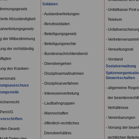
Soldaten
stimmungsgesetz
- Unfallkasse Post 
- Auslandvertretungen
zierte Allzuständigkeit
Telekom
- Berufssoldaten
nalvertretungsgesetz
- Unfallversicherun
- Beteiligungsgesetz
g der Mitbestimmung
- Vertreterversamm
- Beteiligungsrechte
tung der nichtständig
- Verwaltungsrat
- Bundesnachrichtendienst
tigten
- Vorstand
- Dienstvergehen
Sozialverwaltung
tung des Kranken-
Spitzenorganisatio
- Disziplinarmaßnahmen
Gewerkschaften
ersonals
- Disziplinarverfahren
htungsausschuss
- allgemeine Rege
tungsstelle
- Interessenvertretung
der beamtenrechtl
Kirchenrecht
- Laufbahngruppen
Verhältnisse
LPersVG
- Mannschaften
- Vereinbarungen
vorschriften
- öffentlich-rechtliches
- Vorrang der beam
eiten-Gesetz
Dienstverhältnis
rechtlichen Beteil
Kraft-Treten des