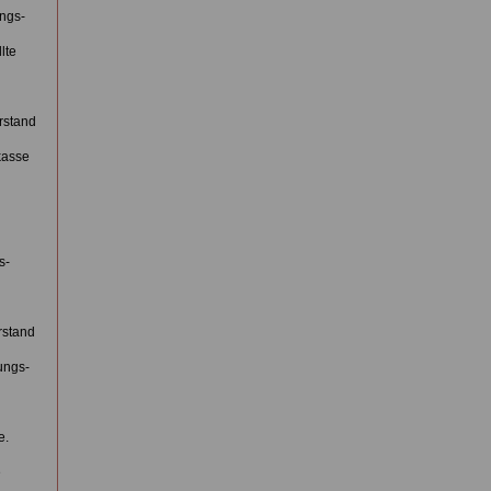
ngs-
lte
rstand
kasse
s-
rstand
ungs-
e.
e