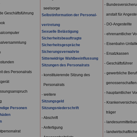
p
- Bundesversicheru
seelsorge
nde Geschäftsführung
anstalt für Angestel
Selbstinformation der Personal-
ook
- DO-Angestellte
vertretung
Sexuelle Belästigung
nalcomputer
- ehrenamtlicher Vo
Sicherheitsbeauftragte
nalversammlung
- Eisenbahn-Unfall
Sicherheitsgespräche
Sicherungsverwahrte
e
- Ersatzkassen
Sittenwidrige Wahlbeeinflussung
hstunden
- Geschäftsführer
Sitzungen des Personalrats
eit des Personalrats
- gewerbliche Beruf
- konstituierende Sitzung des
xgerät
genossenschaften
Personalrats
assungsanspruch
- hauptamtlicher Vo
- weitere
g
Sitzungsgeld
- Krankenversicher
ndige Personen
Sitzungsniederschrift
träger
häden
- Abschrift
n
- landesunmittelbar
- Anfertigung
tpersonalrat
- landwirtschaftlich