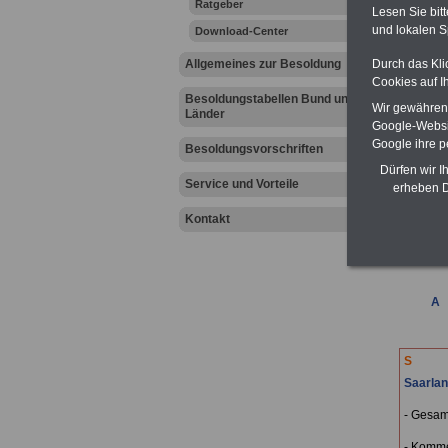
Ratgeber
Lesen Sie bit
Einfac
und lokalen S
Download-Center
Allgemeines zur Besoldung
Durch das Kli
neuer Art
Cookies auf I
Von den 
Besoldungstabellen Bund und
kompeten
Wir gewähren D
Länder
auf dem 
Google-Websi
Unsere 
Google ihre 
Besoldungsvorschriften
Eine wic
Dürfen wir I
beispiel
Service und Vorteile
erheben D
B
G
Kontakt
B
A
.
S
Saarla
- Gesam
- Komm