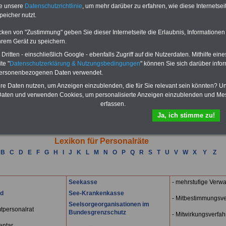
te unsere
Datenschutzrichtlinie
, um mehr darüber zu erfahren, wie diese Internetse
h das
Formular ausfüllen
oder eine
E-Mail schreiben
peicher nutzt.
cken von "Zustimmung" geben Sie dieser Internetseite die Erlaubnis, Informationen
ikel
hrem Gerät zu speichern.
Mitgliedern in Personalvertretungen erwartet man in besonderer Weise, dass sie
te Auskünfte erteilen. Hierzu ist es für jeden Personalrat unabdingbar notwendig,
ritten - einschließlich Google - ebenfalls Zugriff auf die Nutzerdaten. Mithilfe eine
Laufenden und gut informiert zu sein.
te "
Datenschutzerklärung & Nutzungsbedingungen
" können Sie sich darüber infor
Buchtipps
personenbezogenen Daten verwendet.
htige Hilfestellung bieten die sachkundigen Publikationen des Bund-Verlages,
hre Daten nutzen, um Anzeigen einzublenden, die für Sie relevant sein könnten? U
sweise Bücher zu folgenden Themengruppen:
aten und verwenden Cookies, um personalisierte Anzeigen einzublenden und Me
ücher für das Arbeits- und Betriebsverfassungsrecht
>>>weiter
erfassen.
esetze und Kommentare zum Personalvertretungsrecht
>>>weiter
Ja, ich stimme zu!
ücher für die Praxis des Personalvertretungsrechts
>>>weiter
Lexikon für Personalräte
B
C
D
E
F
G
H
I
J
K
L
M
N
O
P
Q
R
S
T
U
V
W
X
Y
Z
Seekasse
- mehrstufige Verwa
nd
See-Krankenkasse
- Mitbestimmungsve
Seelsorgeorganisationen im
tpersonalrat
Bundesgrenzschutz
- Mitwirkungsverfah
entar