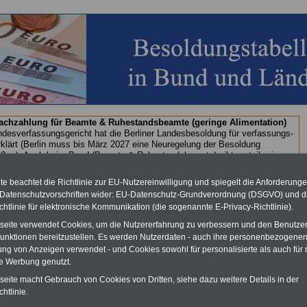
chzahlung für Beamte & Ruhestandsbeamte (geringe Alimentation)
desverfassungsgericht hat die Berliner Landesbesoldung für verfassungs-
rklärt (Berlin muss bis
März 2027 eine Neuregelung der Besoldung
eßen). Auch beim Bund (Beamte & Ruhestandsbeamte) gibt es teilweise
chzahlungen (Medienberichten zufolge liegt diese für
alle (!) Beamte
n mind. 3.000 und 13.000 Euro, Der INFO-SERVICE gibt hierzu eine
e beachtet die Richtlinie zur EU-Nutzereinwilligung und spiegelt die Anforderung
re heraus, die unmittelbar nach dem Beschluss des Gesetzentwurfs der
 Datenschutzvorschriften wider: EU-Datenschutz-Grundverordnung (DSGVO) und d
egierung vorgelegt wird (wahrscheinlich im Quartal.2026 >>>
zur
chtlinie für elektronische Kommunikation (die sogenannte E-Privacy-Richtlinie).
stellung der Broschüre
.
tseite verwendet Cookies, um die Nutzererfahrung zu verbessern und den Benutze
unktionen bereitzustellen. Es werden Nutzerdaten - auch ihre personenbezogenen
ung von Anzeigen verwendet - und Cookies sowohl für personalisierte als auch für 
n Personalräte - Buchstabe S
te Werbung genutzt.
tseite macht Gebrauch von Cookies von Dritten, siehe dazu weitere Details in der
g mit Textlink:
Diesen Platz können Sie mieten! Schon für 250 Euro
htlinie.
Sie einen Textlink mit 150 Zeichen oder einen Banner für drei Monate
 der auf allen Einzelseiten dieser Website eingeblendet wird. Interesse?