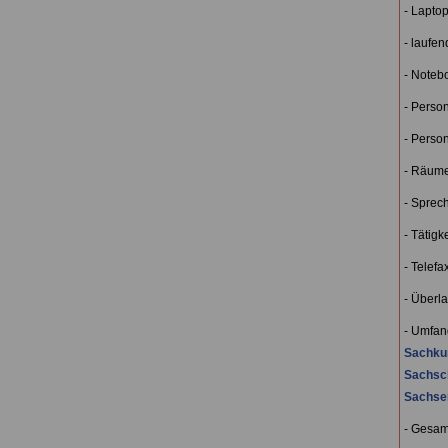
- Lapto
- laufe
- Noteb
- Perso
- Perso
- Räum
- Sprec
- Tätigk
- Telefa
- Überl
- Umfan
Sachku
Sachsc
Sachse
- Gesam