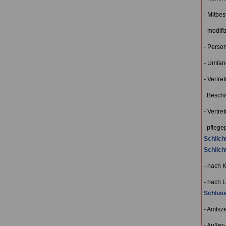
- Mitbe
- modifi
- Perso
- Umfan
- Vertre
Beschäf
- Vertre
pflegep
Schlic
Schlich
- nach 
- nach 
Schluss
- Amtsz
- Außer-