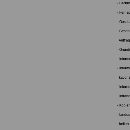
- Fachli
- Ferns
- Gesch
- Gesch
Auftrag
- Grund
- Inform
- Infor
kations
- Interne
- Intrane
- Kopier
- lande
heiten