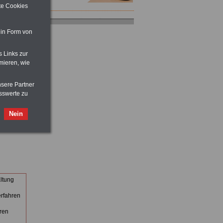
ite Cookies
ACHTUNG
Tarifrecht für den öffentlichen
Dienst: TVöD und TV-L
 in Form von
>>>
OnlineBuch
für nur 7,50 Euro
s Links zur
ACHTUNG
Nebentätigkeitsrecht:
mieren, wie
vor Jobaufnahme
schlau machen
>>>
OnlineBuch
für nur 7,50 Euro
nsere Partner
sswerte zu
Taschenbuch
Beihilferecht:
Nein
in Bund und Ländern
>>>für nur
7,50 Euro
ltung
ACHTUNG
Tarifrecht für den öffentlichen
rfahren
Dienst: TVöD und TV-L
>>>
OnlineBuch
für nur 7,50 Euro
ren