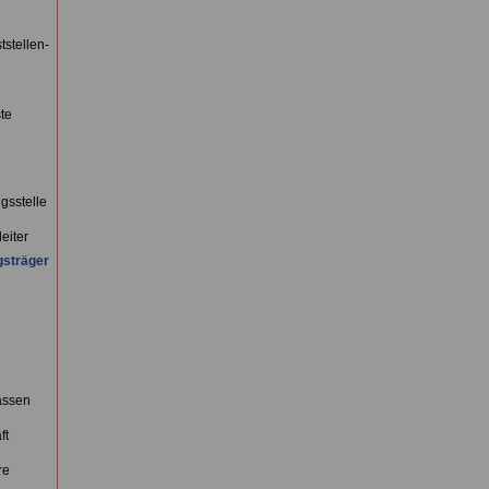
tstellen-
te
gsstelle
eiter
gsträger
assen
ft
re