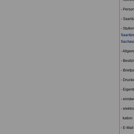
- Perso
- Saarl
- Stufen
Saarlän
Sachau
- Allge
- Besitz
- Briefp
- Drucke
- Eigen
- einstw
- elekt
kation
- E-Mail