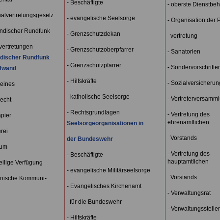
- Beschäftigte
- oberste Dienstbe
nalvertretungsgesetz
- evangelische Seelsorge
- Organisation der 
ändischer Rundfunk
- Grenzschutzdekan
vertretung
vertretungen
- Grenzschutzoberpfarrer
- Sanatorien
discher Rundfunk
- Grenzschutzpfarrer
- Sondervorschrifte
fwand
- Hilfskräfte
- Sozialversicherun
meines
- katholische Seelsorge
- Vertreterversamm
recht
- Rechtsgrundlagen
- Vertretung des
apier
ehrenamtlichen
Seelsorgeorganisationen in
rei
Vorstands
der Bundeswehr
tum
- Vertretung des
- Beschäftigte
hauptamtlichen
eilige Verfügung
- evangelische Militärseelsorge
Vorstands
ronische Kommuni-
- Evangelisches Kirchenamt
- Verwaltungsrat
für die Bundeswehr
- Verwaltungsstelle
- Hilfskräfte