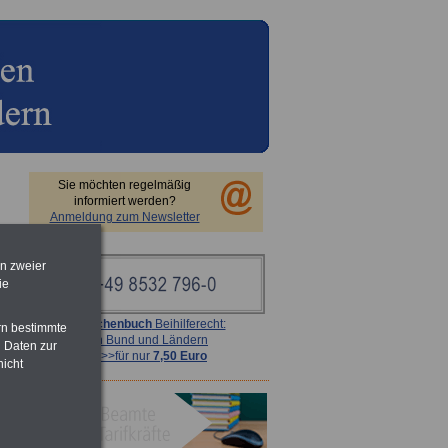
Sie möchten regelmäßig
informiert werden?
Anmeldung zum Newsletter
en zweier
ie
Taschenbuch
Beihilferecht:
rn bestimmte
in Bund und Ländern
 Daten zur
>>>für nur
7,50 Euro
nicht