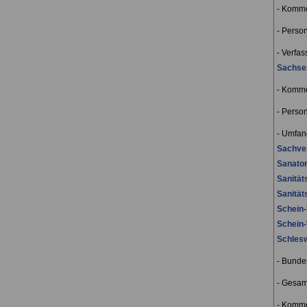
- Komm
- Perso
- Verfa
Sachse
- Komm
- Perso
- Umfan
Sachve
Sanator
Sanitä
Sanitä
Schein-
Schein
Schlesw
- Bunde
- Gesam
- Komm