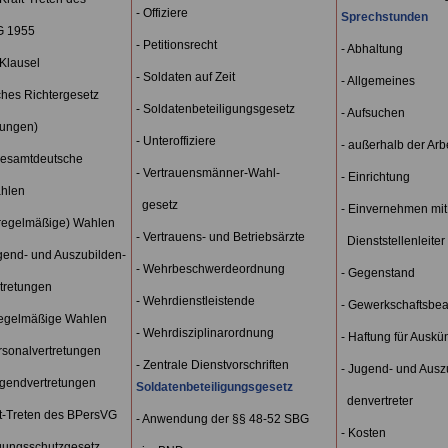
- Offiziere
Sprechstunden
 1955
- Petitionsrecht
- Abhaltung
-Klausel
- Soldaten auf Zeit
- Allgemeines
ches Richtergesetz
- Soldatenbeteiligungsgesetz
- Aufsuchen
ungen)
- Unteroffiziere
- außerhalb der Arbe
 gesamtdeutsche
- Vertrauensmänner-Wahl-
- Einrichtung
hlen
gesetz
- Einvernehmen mi
 (regelmäßige) Wahlen
- Vertrauens- und Betriebsärzte
Dienststellenleiter
end- und Auszubilden-
- Wehrbeschwerdeordnung
- Gegenstand
tretungen
- Wehrdienstleistende
- Gewerkschaftsbea
 regelmäßige Wahlen
- Wehrdisziplinarordnung
- Haftung für Auskün
sonalvertretungen
- Zentrale Dienstvorschriften
- Jugend- und Ausz
gendvertretungen
Soldatenbeteiligungsgesetz
denvertreter
ft-Treten des BPersVG
- Anwendung der §§ 48-52 SBG
- Kosten
gungsschutzgesetz