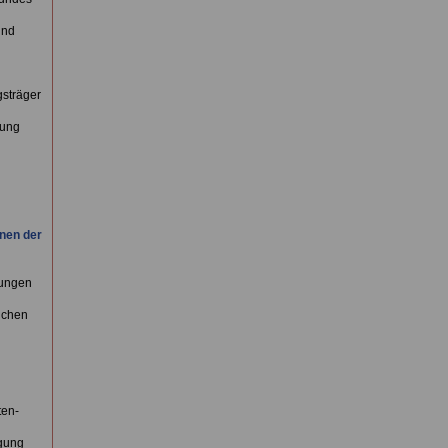
und
gsträger
lung
nen der
lungen
ichen
ten-
igung