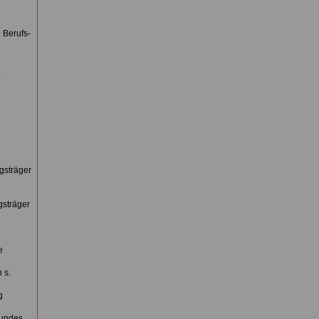
e Berufs-
e
gsträger
sträger
e
 s.
g
Bundes