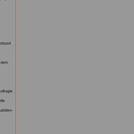
itszeit
t dem
uftragte
fte
ubilden-