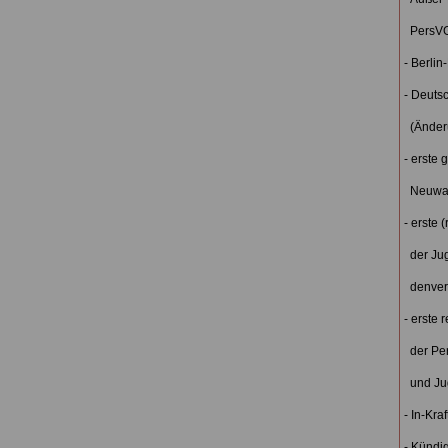
PersVG
- Berlin
- Deuts
(Änder
- erste
Neuwa
- erste
der Jug
denver
- erste
der Per
und Ju
- In-Kra
- Kündi