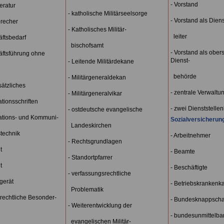
- Vorstand
teratur
- katholische Militärseelsorge
- Vorstand als Diens
precher
- Katholisches Militär-
leiter
äftsbedarf
bischofsamt
- Vorstand als obers
äftsführung ohne
Dienst-
- Leitende Militärdekane
behörde
- Militärgeneraldekan
sätzliches
- zentrale Verwaltun
- Militärgeneralvikar
ationsschriften
- zwei Dienststellenl
- ostdeutsche evangelische
mations- und Kommuni-
Sozialversicherun
Landeskirchen
technik
- Arbeitnehmer
- Rechtsgrundlagen
t
- Beamte
- Standortpfarrer
t
- Beschäftigte
- verfassungsrechtliche
gerät
- Betriebskrankenk
Problematik
srechtliche Besonder-
- Bundesknappscha
- Weiterentwicklung der
- bundesunmittelba
evangelischen Militär-