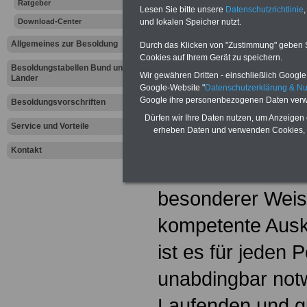
Ratgeber
Thüringen
Lesen Sie bitte unsere
Datenschutzrichtlinie
,
Download-Center
und lokalen Speicher nutzt.
Allgemeines zur Besoldung
Durch das Klicken von "Zustimmung" geben Sie
Werbung mit Textlink:
Diesen
Cookies auf Ihrem Gerät zu speichern.
250 Euro können Sie einen Te
Besoldungstabellen Bund und
Banner für drei Monate buchen
Wir gewähren Dritten - einschließlich Google -
Länder
Website eingeblendet wird. I
Google-Website "
Datenschutzerklärung & N
ausfüllen
oder eine
E-Mail s
Google ihre personenbezogenen Daten verw
Besoldungsvorschriften
Dürfen wir Ihre Daten nutzen, um Anzeigen 
Service und Vorteile
erheben Daten und verwenden Cookies, 
Von den Mitglied
Kontakt
Personalvertretu
besonderer Weis
kompetente Auskü
ist es für jeden 
unabdingbar not
Laufenden und gu