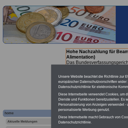
Hohe Nachzahlung für Beam
Alimentation)
Das Bundesverfassungsgericht
für verfassungs-widrig erklärt 
Neuregelung der Besoldung b
Unsere Website beachtet die Richtlinie zur 
(Beamte & Ruhestandsbeamte) 
europäischer Datenschutzvorschriften wide
Nachzahlungen (Medienberichte
Datenschutzrichtlinie für elektronische Komm
Beamte
zwischen mind. 3.000
Diese Internetseite verwendet Cookies, um 
SERVICE gibt hierzu eine Bros
Dienste und Funktionen bereitzustellen. Es
dem Beschluss des Gesetzentw
Personalisierung von Anzeigen verwendet - un
wird (wahrscheinlich im Quart
personalisierte Werbung genutzt.
Broschüre
.
home
Diese Internetseite macht Gebrauch von Cooki
Aktuelle Meldungen
Datenschutzrichtlinie.