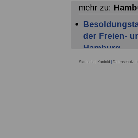
mehr zu:
Hamb
Besoldungsta
der Freien- 
Hamburg
Besoldungsta
Startseite
|
Kontakt
|
Datenschutz
|
Hamburg ab 0
Besoldungsta
Hamburg ab 0
Besoldungsta
Beamtinnen 
Freien- und 