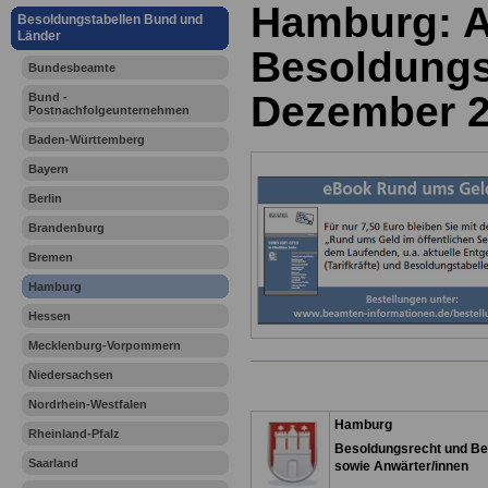
Hamburg: A
Besoldungstabellen Bund und
Länder
Besoldungst
Bundesbeamte
Dezember 
Bund -
Postnachfolgeunternehmen
Baden-Württemberg
Bayern
Berlin
Brandenburg
Bremen
Hamburg
Hessen
Mecklenburg-Vorpommern
Niedersachsen
Nordrhein-Westfalen
Hamburg
Rheinland-Pfalz
Besoldungsrecht und Be
Saarland
sowie Anwärter/innen