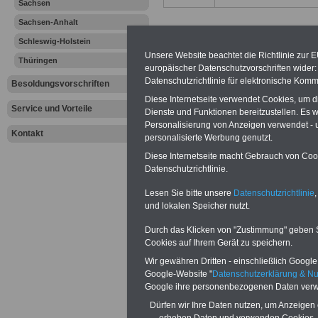
Sachsen
Sachsen-Anhalt
Schleswig-Holstein
Unsere Website beachtet die Richtlinie zur 
Thüringen
europäischer Datenschutzvorschriften wide
Hamburg –
Datenschutzrichtlinie für elektronische Komm
Besoldungsvorschriften
Diese Internetseite verwendet Cookies, um 
Besoldungs
Service und Vorteile
Dienste und Funktionen bereitzustellen. Es
Personalisierung von Anzeigen verwendet - un
Besoldungs
Kontakt
personalisierte Werbung genutzt.
Diese Internetseite macht Gebrauch von Cooki
Die Besoldung w
Datenschutzrichtlinie.
Lesen Sie bitte unsere
Datenschutzrichtlinie
,
danach ergange
und lokalen Speicher nutzt.
Rechtsverordnun
Durch das Klicken von "Zustimmung" geben Sie
Cookies auf Ihrem Gerät zu speichern.
Wesentliche gese
Wir gewähren Dritten - einschließlich Google -
Google-Website "
Datenschutzerklärung & N
eine Neuregelun
Google ihre personenbezogenen Daten verw
Besoldungsgese
Dürfen wir Ihre Daten nutzen, um Anzeigen 