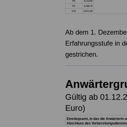
R8
11.213,92
R9
11.886,78
R10
14.571,96
Ab dem 1. Dezember
Erfahrungsstufe in 
gestrichen.
Anwärtergr
Gültig ab 01.12.
Euro)
Einstiegsamt, in das die Anwärterin
o
Abschluss des
Vorbereitungsdienste