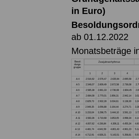
in Euro)
Besoldungsord
ab 01.12.2022
Monatsbeträge i
Besol-
Zweijahresrhythmus
dungs-
gruppe
1
2
3
4
A 4
2.516,92
2.576,47
2.635,94
2.695,58
2.7
A 5
2.546,07
2.609,49
2.672,58
2.736,08
2.7
A 6
2.585,38
2.661,33
2.736,08
2.804,45
2.8
A 7
2.684,08
2.770,01
2.856,31
2.942,14
3.0
A 8
2.829,73
2.932,28
3.034,61
3.138,30
3.2
A 9
2.949,35
3.056,88
3.164,44
3.274,71
3.3
A 10
3.153,04
3.298,75
3.444,10
3.591,13
3.7
A 11
3.583,36
3.710,68
3.853,05
3.998,34
4.1
A 12
4.007,62
4.156,84
4.306,11
4.455,34
4.6
A 13
4.481,74
4.641,59
4.801,43
4.961,23
5.1
A 14
4.712,91
4.928,21
5.143,51
5.358,81
5.5