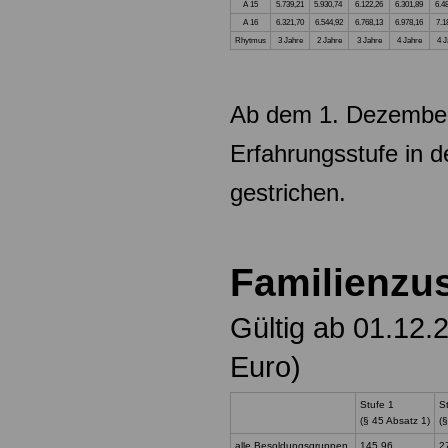
A 15
5.739,21
5.930,74
6.122,26
6.301,89
6.4
A 16
6.321,70
6.544,92
6.768,13
6.978,16
7.1
Rhytmus
3 Jahre
2 Jahre
3 Jahre
4 Jahre
4 J
Ab dem 1. Dezember
Erfahrungsstufe in 
gestrichen.
Familienzu
Gültig ab 01.12.
Euro)
Stufe 1
S
(§ 45 Absatz 1)
(
alle Besoldungsgruppen
145,96
2