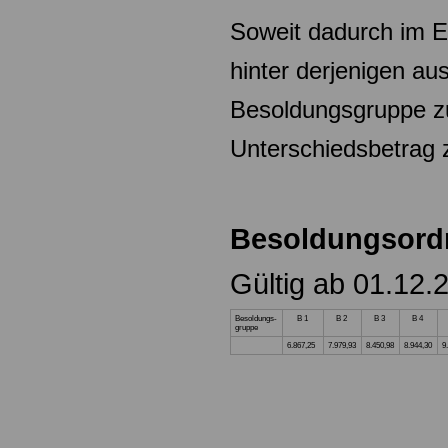
Soweit dadurch im Ei
hinter derjenigen aus
Besoldungsgruppe
z
Unterschiedsbetrag z
Besoldungsord
Gültig ab 01.12.
Besoldungs-
B 1
B 2
B 3
B 4
gruppe
6.867,25
7.979,93
8.450,98
8.944,30
9