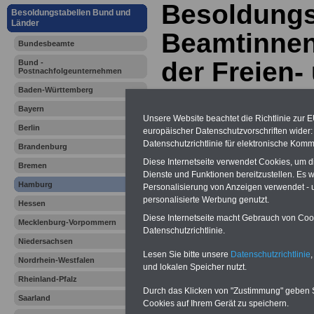
Besoldungs
Besoldungstabellen Bund und
Länder
Beamtinne
Bundesbeamte
der Freien-
Bund -
Postnachfolgeunternehmen
Baden-Württemberg
Hansestadt
Bayern
Unsere Website beachtet die Richtlinie zur 
01.01.2020
Berlin
europäischer Datenschutzvorschriften wide
Datenschutzrichtlinie für elektronische Komm
Brandenburg
Diese Internetseite verwendet Cookies, um 
Bremen
Dienste und Funktionen bereitzustellen. Es
Hamburg
Personalisierung von Anzeigen verwendet - un
personalisierte Werbung genutzt.
Hessen
Diese Internetseite macht Gebrauch von Cooki
Mecklenburg-Vorpommern
Datenschutzrichtlinie.
Niedersachsen
Lesen Sie bitte unsere
Datenschutzrichtlinie
,
Nordrhein-Westfalen
und lokalen Speicher nutzt.
Rheinland-Pfalz
Durch das Klicken von "Zustimmung" geben Sie
Saarland
Hamburg
Cookies auf Ihrem Gerät zu speichern.