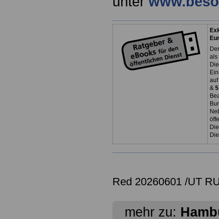
unter
www.beso
Exk
Eu
Der
als
Die
Ein
auf
&
5
Bea
Bun
Neb
öff
Die
Die
Red 20260601 /UT R
mehr zu:
Hamb