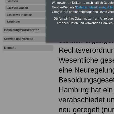
Sachsen
Besoldungsrecht und Be
Wir gewähren Dritten - einschließlich Google -
sowie Anwärter/innen
Google-Website "
Datenschutzerklärung & N
Sachsen-Anhalt
Google ihre personenbezogenen Daten verw
Schleswig-Holstein
Dürfen wir Ihre Daten nutzen, um Anzeigen 
Thüringen
erheben Daten und verwenden Cookies, 
Die Besoldung w
Besoldungsvorschriften
danach ergange
Service und Vorteile
Rechtsverordnun
Kontakt
Wesentliche gese
eine Neuregelun
Besoldungsgese
Hamburg hat ein
verabschiedet u
neu geregelt (nur