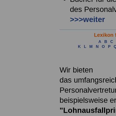
des Personalv
>>>weiter
Lexikon 
A
B
C
K
L
M
N
O
P
.
Wir bieten
das umfangsreic
Personalvertretu
beispielsweise er
"Lohnausfallpri