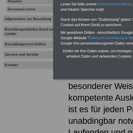
Ratgeber
Lohnausfall
Lesen Sie bitte unsere
Datenschutzrichtlinie
,
Download-Center
und lokalen Speicher nutzt.
Allgemeines zur Besoldung
Durch das Klicken von "Zustimmung" geben Sie
Werbung mit Textlink:
Diesen
Cookies auf Ihrem Gerät zu speichern.
250 Euro können Sie einen Te
Besoldungstabellen Bund und
Banner für drei Monate buchen
Wir gewähren Dritten - einschließlich Google -
Länder
Website eingeblendet wird. I
Google-Website "
Datenschutzerklärung & N
ausfüllen
oder eine
E-Mail s
Google ihre personenbezogenen Daten verw
Besoldungsvorschriften
Dürfen wir Ihre Daten nutzen, um Anzeigen 
Service und Vorteile
erheben Daten und verwenden Cookies, 
Von den Mitglied
Kontakt
Personalvertretu
besonderer Weis
kompetente Auskü
ist es für jeden 
unabdingbar not
Laufenden und gu