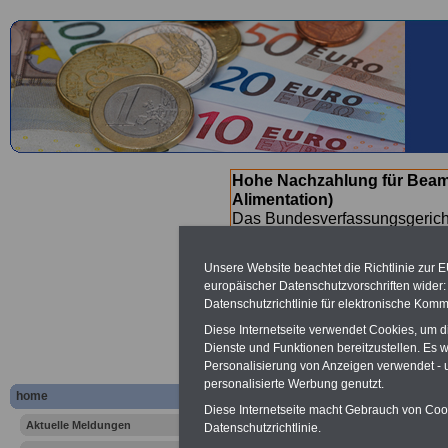
Hohe Nachzahlung für Beam
Alimentation)
Das Bundesverfassungsgericht
für verfassungs-widrig erklärt 
Neuregelung der Besoldung b
Unsere Website beachtet die Richtlinie zur 
(Beamte & Ruhestandsbeamte) 
europäischer Datenschutzvorschriften wide
Nachzahlungen (Medienberichte
Datenschutzrichtlinie für elektronische Komm
Beamte
zwischen mind. 3.000
Diese Internetseite verwendet Cookies, um 
SERVICE gibt hierzu eine Bros
Dienste und Funktionen bereitzustellen. Es
dem Beschluss des Gesetzentw
Personalisierung von Anzeigen verwendet - un
wird (wahrscheinlich im Quart
personalisierte Werbung genutzt.
Broschüre
.
home
Diese Internetseite macht Gebrauch von Cooki
Aktuelle Meldungen
Datenschutzrichtlinie.