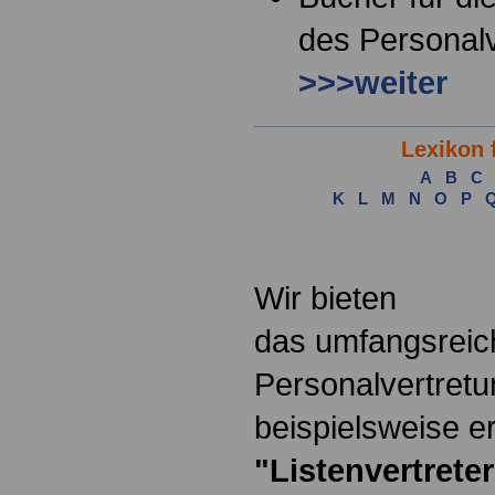
des Personalv
>>>weiter
Lexikon 
A
B
C
K
L
M
N
O
P
.
Wir bieten
das umfangsreic
Personalvertretu
beispielsweise er
"Listenvertreter