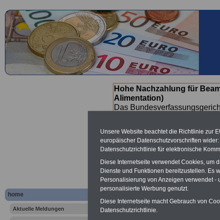
Hohe Nachzahlung für Beam
Alimentation)
Das Bundesverfassungsgericht
für verfassungs-widrig erklärt 
Neuregelung der Besoldung b
Unsere Website beachtet die Richtlinie zur 
(Beamte & Ruhestandsbeamte) 
europäischer Datenschutzvorschriften wide
Nachzahlungen (Medienberichte
Datenschutzrichtlinie für elektronische Komm
Beamte
zwischen mind. 3.000
Diese Internetseite verwendet Cookies, um 
SERVICE gibt hierzu eine Bros
Dienste und Funktionen bereitzustellen. Es
dem Beschluss des Gesetzentw
Personalisierung von Anzeigen verwendet - un
wird (wahrscheinlich im Quart
personalisierte Werbung genutzt.
Broschüre
.
home
Diese Internetseite macht Gebrauch von Cooki
Aktuelle Meldungen
Datenschutzrichtlinie.