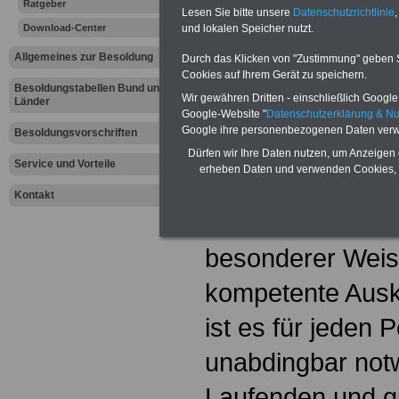
Ratgeber
Listenvertr
Lesen Sie bitte unsere
Datenschutzrichtlinie
,
Download-Center
und lokalen Speicher nutzt.
Allgemeines zur Besoldung
Durch das Klicken von "Zustimmung" geben Sie
Werbung mit Textlink:
Diesen
Cookies auf Ihrem Gerät zu speichern.
250 Euro können Sie einen Te
Besoldungstabellen Bund und
Banner für drei Monate buchen
Wir gewähren Dritten - einschließlich Google -
Länder
Website eingeblendet wird. I
Google-Website "
Datenschutzerklärung & N
ausfüllen
oder eine
E-Mail s
Google ihre personenbezogenen Daten verw
Besoldungsvorschriften
Dürfen wir Ihre Daten nutzen, um Anzeigen 
Service und Vorteile
erheben Daten und verwenden Cookies, 
Von den Mitglied
Kontakt
Personalvertretu
besonderer Weis
kompetente Auskü
ist es für jeden 
unabdingbar not
Laufenden und gu