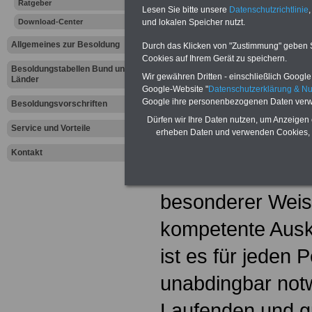
Ratgeber
Landesrich
Lesen Sie bitte unsere
Datenschutzrichtlinie
,
Download-Center
und lokalen Speicher nutzt.
Allgemeines zur Besoldung
Durch das Klicken von "Zustimmung" geben Sie
Werbung mit Textlink:
Diesen
Cookies auf Ihrem Gerät zu speichern.
250 Euro können Sie einen Te
Besoldungstabellen Bund und
Banner für drei Monate buchen
Wir gewähren Dritten - einschließlich Google -
Länder
Website eingeblendet wird. I
Google-Website "
Datenschutzerklärung & N
ausfüllen
oder eine
E-Mail s
Google ihre personenbezogenen Daten verw
Besoldungsvorschriften
Dürfen wir Ihre Daten nutzen, um Anzeigen 
Service und Vorteile
erheben Daten und verwenden Cookies, 
Von den Mitglied
Kontakt
Personalvertretu
besonderer Weis
kompetente Auskü
ist es für jeden 
unabdingbar not
Laufenden und gu