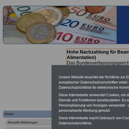
Hohe Nachzahlung für Beam
Alimentation)
Das Bundesverfassungsgericht
für verfassungs-widrig erklärt 
Neuregelung der Besoldung b
Unsere Website beachtet die Richtlinie zur 
(Beamte & Ruhestandsbeamte) 
europäischer Datenschutzvorschriften wide
Nachzahlungen (Medienberichte
Datenschutzrichtlinie für elektronische Komm
Beamte
zwischen mind. 3.000
Diese Internetseite verwendet Cookies, um 
SERVICE gibt hierzu eine Bros
Dienste und Funktionen bereitzustellen. Es
dem Beschluss des Gesetzentw
Personalisierung von Anzeigen verwendet - un
wird (wahrscheinlich im Quart
personalisierte Werbung genutzt.
Broschüre
.
home
Diese Internetseite macht Gebrauch von Cooki
Aktuelle Meldungen
Datenschutzrichtlinie.