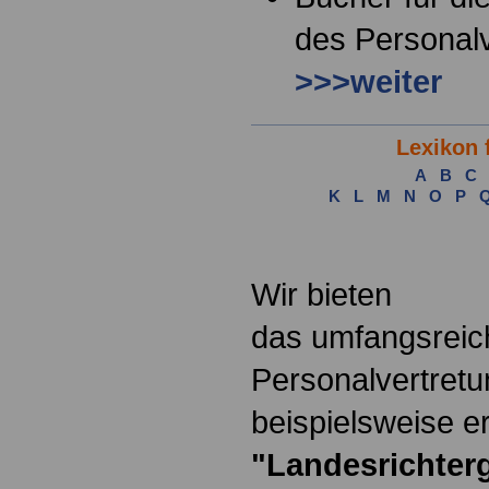
des Personalv
>>>weiter
Lexikon 
A
B
C
K
L
M
N
O
P
.
Wir bieten
das umfangsreic
Personalvertretu
beispielsweise er
"Landesrichter