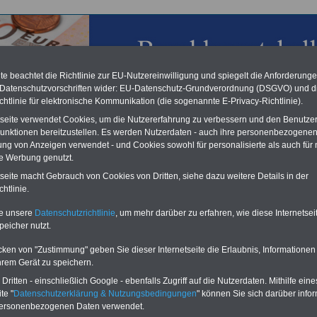
e beachtet die Richtlinie zur EU-Nutzereinwilligung und spiegelt die Anforderung
 Datenschutzvorschriften wider: EU-Datenschutz-Grundverordnung (DSGVO) und d
chtlinie für elektronische Kommunikation (die sogenannte E-Privacy-Richtlinie).
tseite verwendet Cookies, um die Nutzererfahrung zu verbessern und den Benutze
chzahlung für Beamte & Ruhestandsbeamte (geringe Alimentation)
unktionen bereitzustellen. Es werden Nutzerdaten - auch ihre personenbezogenen
desverfassungsgericht hat die Berliner Landesbesoldung für verfassungs-
ung von Anzeigen verwendet - und Cookies sowohl für personalisierte als auch für 
rklärt (Berlin muss bis
März 2027 eine Neuregelung der Besoldung
te Werbung genutzt.
eßen). Auch beim Bund (Beamte & Ruhestandsbeamte) gibt es teilweise
chzahlungen (Medienberichten zufolge liegt diese für
alle (!) Beamte
tseite macht Gebrauch von Cookies von Dritten, siehe dazu weitere Details in der
n mind. 3.000 und 13.000 Euro, Der INFO-SERVICE gibt hierzu eine
htlinie.
re heraus, die unmittelbar nach dem Beschluss des Gesetzentwurfs der
egierung vorgelegt wird (wahrscheinlich im Quartal.2026 >>>
zur
te unsere
Datenschutzrichtlinie
, um mehr darüber zu erfahren, wie diese Internetse
stellung der Broschüre
.
peicher nutzt.
cken von "Zustimmung" geben Sie dieser Internetseite die Erlaubnis, Informationen
hrem Gerät zu speichern.
urg
ritten - einschließlich Google - ebenfalls Zugriff auf die Nutzerdaten. Mithilfe eine
g mit Textlink:
Diesen Platz können Sie mieten! Schon für 250 Euro
te "
Datenschutzerklärung & Nutzungsbedingungen
" können Sie sich darüber infor
Sie einen Textlink mit 150 Zeichen oder einen Banner für drei Monate
personenbezogenen Daten verwendet.
 der auf allen Einzelseiten dieser Website eingeblendet wird. Interesse?