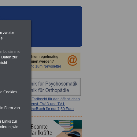
en zweier
ie
rn bestimmte
Sie möchten regelmäßig
 Daten zur
informiert werden?
nicht
Anmeldung zum Newsletter
ite Cookies
ACHTUNG
Tarifrecht für den öffentlichen
Dienst: TVöD und TV-L
 in Form von
>>>
OnlineBuch
für nur 7,50 Euro
s Links zur
mieren, wie