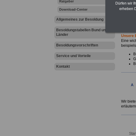
Ratgeber
Dürfen wir I
Einfac
erheben D
Download-Center
Allgemeines zur Besoldung
Von den 
kompeten
auf dem 
Besoldungstabellen Bund und
Länder
Unsere 
Eine wic
Besoldungsvorschriften
beispiel
B
Service und Vorteile
G
B
Kontakt
A
.
Wir biet
erläutern
Star