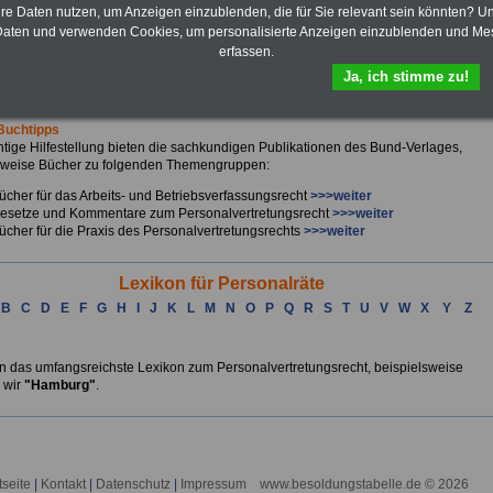
hre Daten nutzen, um Anzeigen einzublenden, die für Sie relevant sein könnten? U
h das
Formular ausfüllen
oder eine
E-Mail schreiben
aten und verwenden Cookies, um personalisierte Anzeigen einzublenden und Me
erfassen.
Mitgliedern in Personalvertretungen erwartet man in besonderer Weise, dass sie
Ja, ich stimme zu!
te Auskünfte erteilen. Hierzu ist es für jeden Personalrat unabdingbar notwendig,
Laufenden und gut informiert zu sein.
Buchtipps
htige Hilfestellung bieten die sachkundigen Publikationen des Bund-Verlages,
sweise Bücher zu folgenden Themengruppen:
ücher für das Arbeits- und Betriebsverfassungsrecht
>>>weiter
esetze und Kommentare zum Personalvertretungsrecht
>>>weiter
ücher für die Praxis des Personalvertretungsrechts
>>>weiter
Lexikon für Personalräte
B
C
D
E
F
G
H
I
J
K
L
M
N
O
P
Q
R
S
T
U
V
W
X
Y
Z
en das umfangsreichste Lexikon zum Personalvertretungsrecht, beispielsweise
 wir
"Hamburg"
.
tseite
|
Kontakt
|
Datenschutz
|
Impressum
www.besoldungstabelle.de © 2026