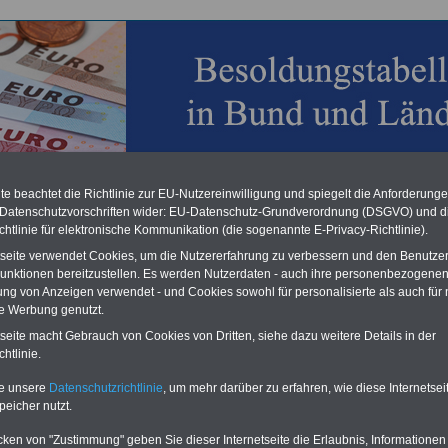
chzahlung für Beamte & Ruhestandsbeamte (geringe Alimentation)
desverfassungsgericht hat die Berliner Landesbesoldung für verfassungs-
e beachtet die Richtlinie zur EU-Nutzereinwilligung und spiegelt die Anforderung
rklärt (Berlin muss bis
März 2027 eine Neuregelung der Besoldung
 Datenschutzvorschriften wider: EU-Datenschutz-Grundverordnung (DSGVO) und d
eßen). Auch beim Bund (Beamte & Ruhestandsbeamte) gibt es teilweise
chtlinie für elektronische Kommunikation (die sogenannte E-Privacy-Richtlinie).
chzahlungen (Medienberichten zufolge liegt diese für
alle (!) Beamte
tseite verwendet Cookies, um die Nutzererfahrung zu verbessern und den Benutze
n mind. 3.000 und 13.000 Euro, Der INFO-SERVICE gibt hierzu eine
re heraus, die unmittelbar nach dem Beschluss des Gesetzentwurfs der
unktionen bereitzustellen. Es werden Nutzerdaten - auch ihre personenbezogenen
egierung vorgelegt wird (wahrscheinlich im Quartal.2026 >>>
zur
ung von Anzeigen verwendet - und Cookies sowohl für personalisierte als auch für 
stellung der Broschüre
.
te Werbung genutzt.
tseite macht Gebrauch von Cookies von Dritten, siehe dazu weitere Details in der
htlinie.
dungstabellen für Beamtinnen und Beamte des Saarlandes
te unsere
Datenschutzrichtlinie
, um mehr darüber zu erfahren, wie diese Internetse
06.2020
peicher nutzt.
O
nline
S
ervic
e
für 10 Euro
cken von "Zustimmung" geben Sie dieser Internetseite die Erlaubnis, Informationen