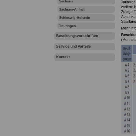
Sachsen
Tariferg
weitere 
Sachsen-Anhalt
Zulage f
Absenkun
Schleswig-Holstein
Saarländ
Thüringen
Mehr Inf
Besoldun
Besoldungsvorschriften
(Monatsb
Service und Vorteile
Kontakt