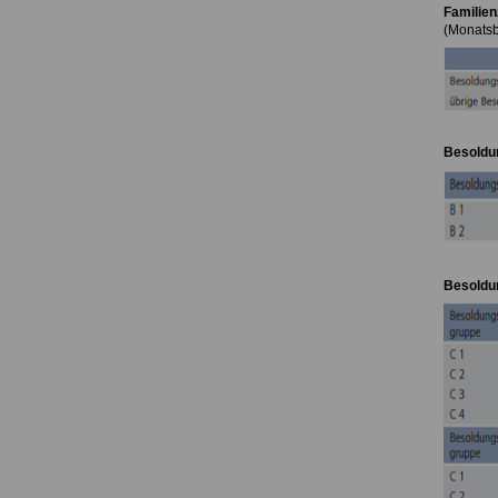
Familien
(Monatsb
Besoldun
Besoldun