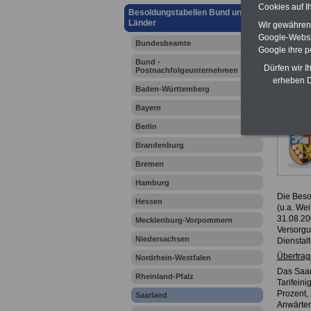
Cookies auf I
Besoldungstabellen Bund und
Länder
Wir gewähren D
Google-Websi
Bundesbeamte
Google ihre 
Bund -
Dürfen wir I
Postnachfolgeunternehmen
erheben D
Baden-Württemberg
Bayern
Berlin
Brandenburg
Bremen
Hamburg
Die Beso
Hessen
(u.a. We
31.08.20
Mecklenburg-Vorpommern
Versorgu
Niedersachsen
Dienstal
Übertrag
Nordrhein-Westfalen
Das Saar
Rheinland-Pfalz
Tarifeini
Prozent,
Saarland
Anwärter