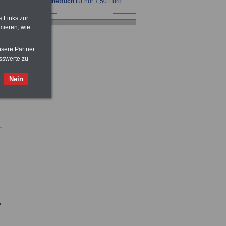
>>>
OnlineBuch
für nur 7,50 Euro
s Links zur
mieren, wie
nsere Partner
sswerte zu
ACHTUNG
Tarifrecht für den öffentlichen
Dienst: TVöD und TV-L
Nein
>>>
OnlineBuch
für nur 7,50 Euro
Taschenbuch
Beihilferecht:
in Bund und Ländern
>>>für nur
7,50 Euro
ACHTUNG
Nebentätigkeitsrecht:
vor Jobaufnahme
schlau machen
2
>>>
OnlineBuch
für nur 7,50 Euro