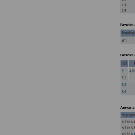
Besoldun
Besoldun
Anwärter