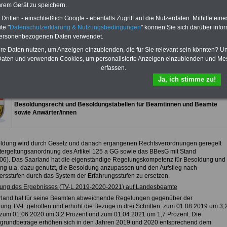
Für nur 10,00 Euro bei einer Laufzeit
hrem Gerät zu speichern.
von 12 Monaten bleiben Sie in den
ritten - einschließlich Google - ebenfalls Zugriff auf die Nutzerdaten. Mithilfe eine
wichtigsten Fragen zum Öffentlichen
te "
Datenschutzerklärung & Nutzungsbedingungen
" können Sie sich darüber infor
Dienst auf dem Laufenden: Sie
finden im Portal OnlineService rund
personenbezogenen Daten verwendet.
10 Bücher und eBooks zum
hre Daten nutzen, um Anzeigen einzublenden, die für Sie relevant sein könnten? U
herunterladen, lesen und
aten und verwenden Cookies, um personalisierte Anzeigen einzublenden und Me
ausdrucken.
Mehr Infos
erfassen.
Ja, ich stimme zu!
Saarland
Besoldungsrecht und Besoldungstabellen für Beamtinnen und Beamte
sowie Anwärter/innen
ldung wird durch Gesetz und danach ergangenen Rechtsverordnungen geregelt
itergeltungsanordnung des Artikel 125 a GG sowie das BBesG mit Stand
06). Das Saarland hat die eigenständige Regelungskompetenz für Besoldung und
ng u.a. dazu genutzt, die Besoldung anzupassen und den Aufstieg nach
tersstufen durch das System der Erfahrungsstufen zu ersetzen.
ung des Ergebnisses (TV-L 2019-2020-2021) auf Landesbeamte
land hat für seine Beamten abweichende Regelungen gegenüber der
gung TV-L getroffen und erhöht die Bezüge in drei Schritten: zum 01.08.2019 um 3,
 zum 01.06.2020 um 3,2 Prozent und zum 01.04.2021 um 1,7 Prozent. Die
grundbeträge erhöhen sich in den Jahren 2019 und 2020 entsprechend dem