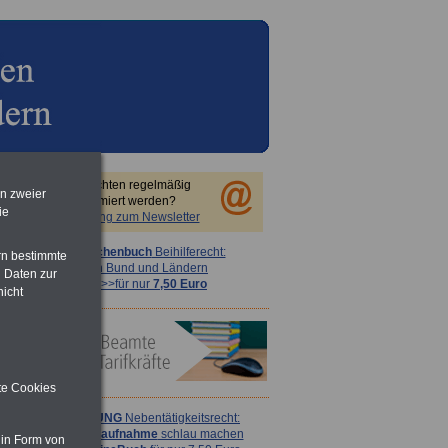
Sie möchten regelmäßig
en zweier
informiert werden?
ie
Anmeldung zum Newsletter
Taschenbuch
Beihilferecht:
rn bestimmte
in Bund und Ländern
 Daten zur
>>>für nur
7,50 Euro
nicht
ite Cookies
ACHTUNG
Nebentätigkeitsrecht:
vor Jobaufnahme
schlau machen
 in Form von