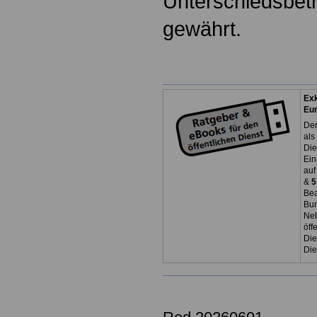
Unterschiedsbetr
gewährt.
Exk
Eu
Der
als
Die
Ein
auf
&
5
Bea
Bun
Neb
öff
Die
Die