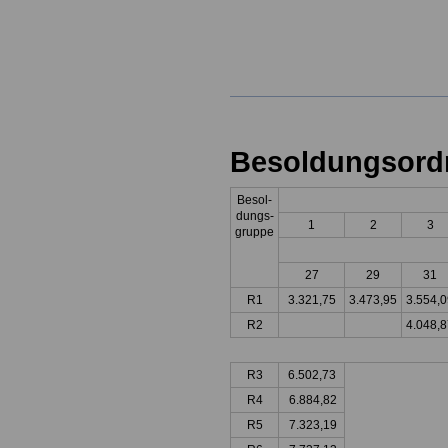
Besoldungsord
Besol-
dungs-
1
2
3
gruppe
27
29
31
R1
3.321,75
3.473,95
3.554,0
R2
4.048,8
R3
6.502,73
R4
6.884,82
R5
7.323,19