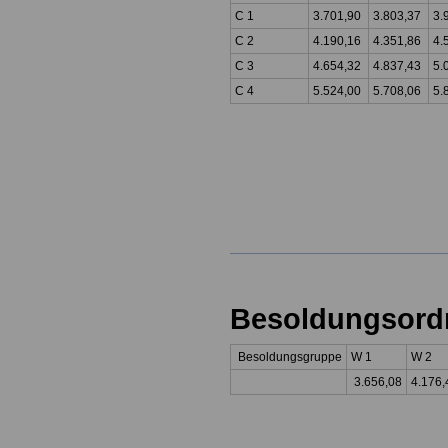
C 1
3.701,90
3.803,37
3.
C 2
4.190,16
4.351,86
4.
C 3
4.654,32
4.837,43
5.
C 4
5.524,00
5.708,06
5.
Besoldungsor
Besoldungsgruppe
W 1
W 2
3.656,08
4.176,