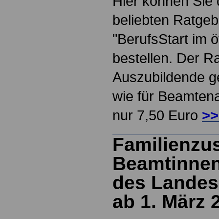
Hier können Sie
beliebten Ratge
"BerufsStart im ö
bestellen. Der Ra
Auszubildende g
wie für Beamtena
nur 7,50 Euro
>>
Familienzus
Beamtinne
des
Landes
ab 1. März 