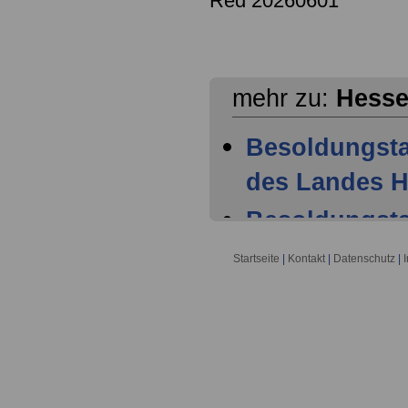
Red 20260601
mehr zu:
Hess
Besoldungsta
des Landes 
Besoldungsta
des Landes H
Startseite
|
Kontakt
|
Datenschutz
|
Besoldungsta
des Landes H
Besoldungsta
Beamtinnen 