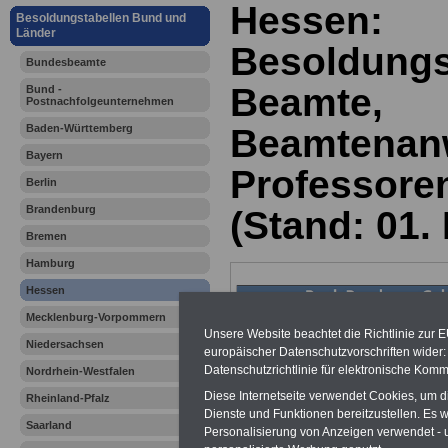
Hessen:
Besoldungstabellen Bund und
Länder
Besoldungs
Bundesbeamte
Beamte,
Bund -
Postnachfolgeunternehmen
Baden-Württemberg
Beamtenanw
Bayern
Professore
Berlin
Brandenburg
(Stand: 01.
Bremen
Hamburg
Hessen
Mecklenburg-Vorpommern
Unsere Website beachtet die Richtlinie zur 
Niedersachsen
europäischer Datenschutzvorschriften wide
Datenschutzrichtlinie für elektronische Komm
Nordrhein-Westfalen
Diese Internetseite verwendet Cookies, um 
Rheinland-Pfalz
Dienste und Funktionen bereitzustellen. Es
Saarland
Personalisierung von Anzeigen verwendet - un