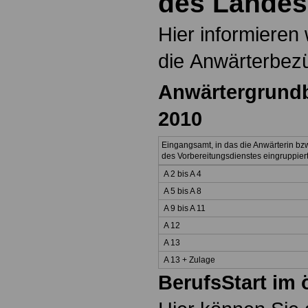
des Landes
Hier informieren 
die Anwärterbez
Anwärtergrundb
2010
Eingangsamt, in das die Anwärterin bz
des Vorbereitungsdienstes eingruppiert
A 2 bis A 4
A 5 bis A 8
A 9 bis A 11
A 12
A 13
A 13 + Zulage
BerufsStart im 