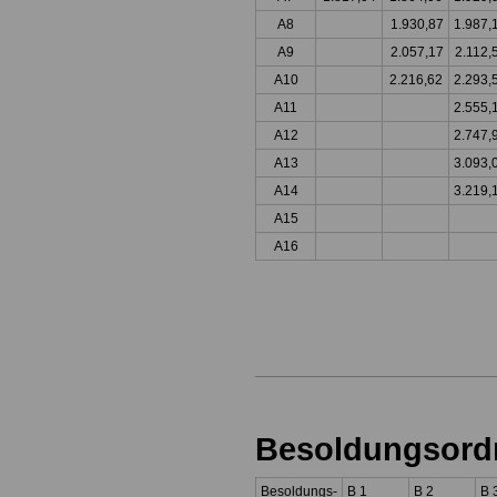
A8
1.930,87
1.987,
A9
2.057,17
2.112,
A10
2.216,62
2.293,
A11
2.555,
A12
2.747,
A13
3.093,
A14
3.219,
A15
A16
Besoldungsord
Besoldungs-
B 1
B 2
B 