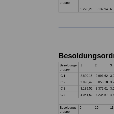
gruppe
5.276,21
6.137,94
6.
Besoldungsord
Besoldungs-
1
2
3
gruppe
C 1
2.890,15
2.991,62
3.
C 2
2.896,47
3.058,18
3.
C 3
3.189,51
3.372,61
3.
C 4
4.051,52
4.235,57
4.
Besoldungs-
9
10
11
gruppe