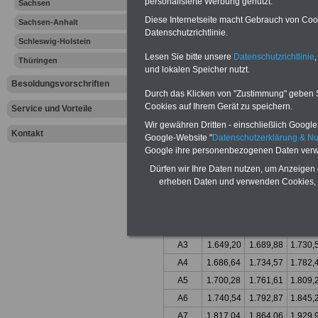
personalisierte Werbung genutzt.
Sachsen
Grundgehaltssät
Diese Internetseite macht Gebrauch von Cooki
Sachsen-Anhalt
Datenschutzrichtlinie.
Schleswig-Holstein
Euro)
Lesen Sie bitte unsere
Datenschutzrichtlinie
,
Thüringen
und lokalen Speicher nutzt.
Besoldungsvorschriften
Durch das Klicken von "Zustimmung" geben Sie
Cookies auf Ihrem Gerät zu speichern.
Service und Vorteile
Wir gewähren Dritten - einschließlich Google -
Kontakt
Google-Website "
Datenschutzerklärung & N
Besoldungsord
Google ihre personenbezogenen Daten verw
Dürfen wir Ihre Daten nutzen, um Anzeigen 
Besol-
Zweijahresrhy
erheben Daten und verwenden Cookies, 
dungs-
gruppe
1
2
3
A2
1.583,16
1.621,40
1.659,
A3
1.649,20
1.689,88
1.730,
A4
1.686,64
1.734,57
1.782,
A5
1.700,28
1.761,61
1.809,
A6
1.740,54
1.792,87
1.845,
A7
1.817,04
1.864,06
1.929,