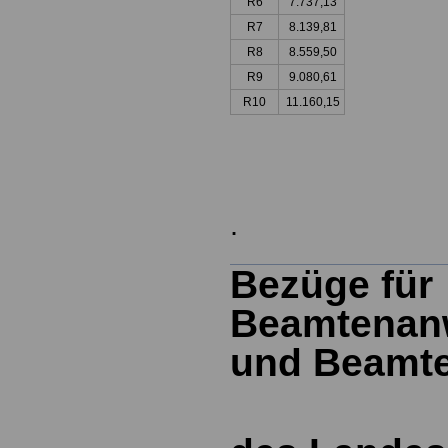
R6
7.737,13
R7
8.139,81
R8
8.559,50
R9
9.080,61
R10
11.160,15
.
Bezüge für
Beamtenanw
und Beamte