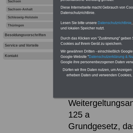
Sachsen
Besoldungs
Diese Internetseite macht Gebrauch von Cooki
Sachsen-Anhalt
Datenschutzrichtlinie.
Januar 201
Schleswig-Holstein
Lesen Sie bitte unsere
Datenschutzrichtlinie
,
Thüringen
und lokalen Speicher nutzt.
Die Besoldung w
Besoldungsvorschriften
Durch das Klicken von "Zustimmung" geben Sie
danach ergange
Cookies auf Ihrem Gerät zu speichern.
Service und Vorteile
Wir gewähren Dritten - einschließlich Google -
Rechtsverordnun
Kontakt
Google-Website "
Datenschutzerklärung & N
Google ihre personenbezogenen Daten verw
Wesentliche ges
Dürfen wir Ihre Daten nutzen, um Anzeigen 
erheben Daten und verwenden Cookies, 
waren und sind 
Übernahmegeset
Weitergeltungsan
125 a
Grundgesetz, da