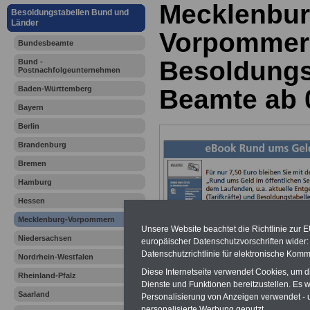
Mecklenbur
Besoldungstabellen Bund und
Länder
Vorpommer
Bundesbeamte
Besoldungs
Bund -
Postnachfolgeunternehmen
Baden-Württemberg
Beamte ab 
Bayern
Berlin
Brandenburg
Bremen
Hamburg
Hessen
Mecklenburg-Vorpommern
Unsere Website beachtet die Richtlinie zur 
Niedersachsen
europäischer Datenschutzvorschriften wide
Datenschutzrichtlinie für elektronische Komm
Nordrhein-Westfalen
Mecklenbur
Diese Internetseite verwendet Cookies, um 
Rheinland-Pfalz
Dienste und Funktionen bereitzustellen. Es
Vorpommer
Saarland
Personalisierung von Anzeigen verwendet - un
personalisierte Werbung genutzt.