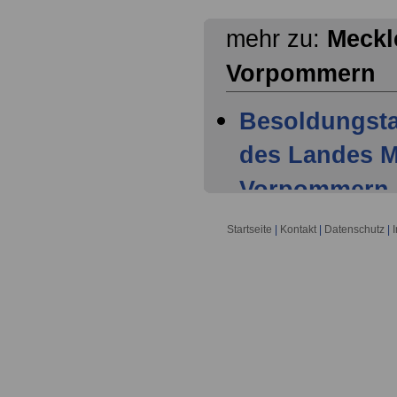
mehr zu:
Meckl
Vorpommern
Besoldungsta
des Landes M
Vorpommern
Besoldungsta
Startseite
|
Kontakt
|
Datenschutz
|
Beamtinnen 
Mecklenburg
01.01.2020
Besoldungsta