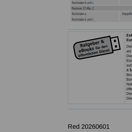
Exk
Eu
Der
als
Die
Ein
auf
&
5
Bea
Bun
Neb
öff
Die
Die
Red 20260601